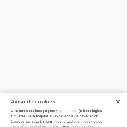
Certificaciones
NOM
Requerimientos eléctricos
Hz
60
Amps
3.5
Volts
127
Watts
269
Aviso de cookies
Utilizamos cookies propias y de terceros (o tecnologías
similares) para mejorar su experiencia de navegación
(cookies técnicas), medir nuestra audiencia (cookies de
análisis) y proporcionarle publicidad basada en sus