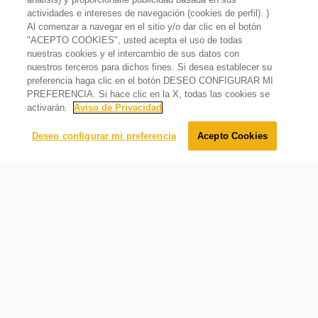
actividades e intereses de navegación (cookies de perfil). )
Al comenzar a navegar en el sitio y/o dar clic en el botón
"ACEPTO COOKIES", usted acepta el uso de todas
nuestras cookies y el intercambio de sus datos con
Campana Empotrable 60 cm, Acero Inoxidable
nuestros terceros para dichos fines. Si desea establecer su
$
12
,
999
.
00
preferencia haga clic en el botón DESEO CONFIGURAR MI
$
12
,
099
.
00
Oferta
7%
PREFERENCIA. Si hace clic en la X, todas las cookies se
activarán.
Aviso de Privacidad
Agregar al carrito
Deseo configurar mi preferencia
Acepto Cookies