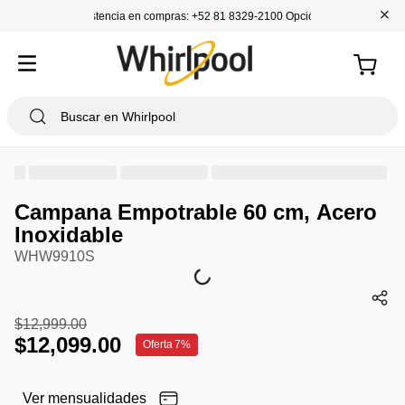
+
Asistencia en compras: +52 81 8329-2100 Opción 1
Campana Empotrable 60 cm, Acero
Inoxidable
WHW9910S
$
12
,
999
.
00
$
12
,
099
.
00
Oferta
7%
Ver mensualidades