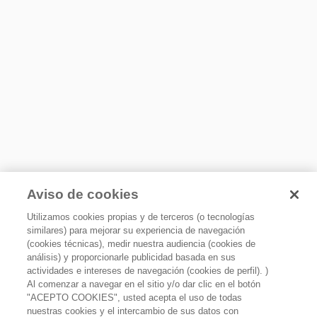
dependiendo el modelo, algunos modelos no incluyen esa
Libera el aire en 4 direcciones, tú eliges la salida de éste:
pieza.
vertical u horizontal. Refresca hasta el último rincón de tu
habitación.
Requerimientos eléctricos
Hz
60
Volts
220
Watts
6448
Aviso de cookies
Utilizamos cookies propias y de terceros (o tecnologías
similares) para mejorar su experiencia de navegación
Tecnología
(cookies técnicas), medir nuestra audiencia (cookies de
análisis) y proporcionarle publicidad basada en sus
Conectividad
actividades e intereses de navegación (cookies de perfil). )
No
Al comenzar a navegar en el sitio y/o dar clic en el botón
Modo Sleep
"ACEPTO COOKIES", usted acepta el uso de todas
nuestras cookies y el intercambio de sus datos con
Minisplit Classic 1.5 toneladas Blanco