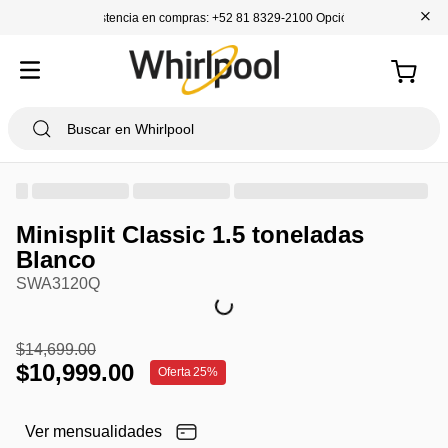
+
Asistencia en compras: +52 81 8329-2100 Opción 1
Minisplit Classic 1.5 toneladas
Blanco
SWA3120Q
$
14
,
699
.
00
$
10
,
999
.
00
Oferta
25%
Ver mensualidades