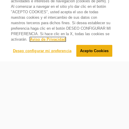
actividades e intereses de navegación (cookies de perfil). )
Sí
Al comenzar a navegar en el sitio y/o dar clic en el botón
Diseño de bisagra oculta en congelador
"ACEPTO COOKIES", usted acepta el uso de todas
Refrigerador 20 pies cúbicos French Door de 3 puertas
Sí
nuestras cookies y el intercambio de sus datos con
Gris
nuestros terceros para dichos fines. Si desea establecer su
Tipo de Puerta
Fábrica de hielo
$
34
,
199
.
00
preferencia haga clic en el botón DESEO CONFIGURAR MI
Deslizable
$
26
,
499
.
00
Oferta
23%
PREFERENCIA. Si hace clic en la X, todas las cookies se
activarán.
Aviso de Privacidad
Hielo suficiente, siempre que lo necesites.
Control de Temperatura
Electrónico
Agregar al carrito
Deseo configurar mi preferencia
Acepto Cookies
Capacidad Declarada
20
Certificaciones y otros
Garantía
1 año en producto completo
País de origen
México