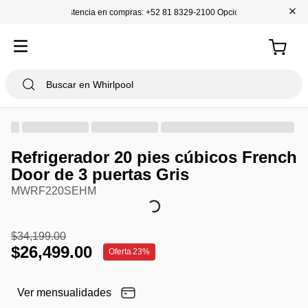
+
Asistencia en compras: +52 81 8329-2100 Opción 1
Refrigerador 20 pies cúbicos French
Door de 3 puertas Gris
MWRF220SEHM
$
34
,
199
.
00
$
26
,
499
.
00
Oferta
23%
Ver mensualidades