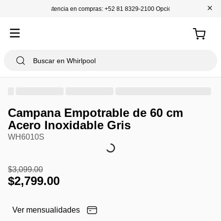
+
Asistencia en compras: +52 81 8329-2100 Opción 1
Campana Empotrable de 60 cm
Acero Inoxidable Gris
WH6010S
$
3
,
099
.
00
$
2
,
799
.
00
Ver mensualidades