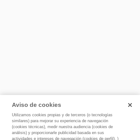
Incluye
Profundidad caja
84,1
kit de instalacion
3 velocidades de extracción
Certificaciones
Tres velocidades de ventilador que proporcionan la
NOM
ventilación correcta para cada comida que se prepare.
Requerimientos eléctricos
Hz
60
Amps
2.5
Volts
127
Aviso de cookies
Utilizamos cookies propias y de terceros (o tecnologías
similares) para mejorar su experiencia de navegación
(cookies técnicas), medir nuestra audiencia (cookies de
análisis) y proporcionarle publicidad basada en sus
actividades e intereses de navegación (cookies de perfil). )