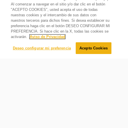
Al comenzar a navegar en el sitio y/o dar clic en el botón
"ACEPTO COOKIES", usted acepta el uso de todas
nuestras cookies y el intercambio de sus datos con
nuestros terceros para dichos fines. Si desea establecer su
Campana Empotrable de 60 cm Acero Inoxidable Gris
preferencia haga clic en el botón DESEO CONFIGURAR MI
Lo sentimos, este producto está temporalmente agotado.
PREFERENCIA. Si hace clic en la X, todas las cookies se
Avísame cuando éste producto esté disponible:
activarán.
Aviso de Privacidad
Enviar
Deseo configurar mi preferencia
Acepto Cookies