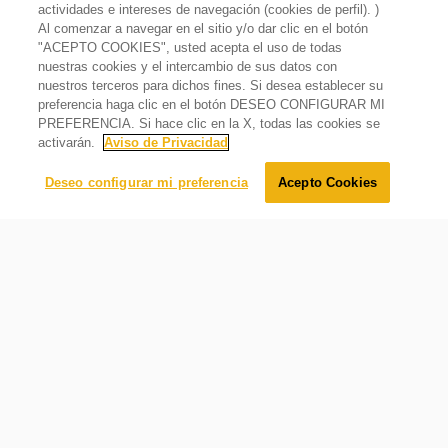
actividades e intereses de navegación (cookies de perfil). )
Al comenzar a navegar en el sitio y/o dar clic en el botón
"ACEPTO COOKIES", usted acepta el uso de todas
nuestras cookies y el intercambio de sus datos con
nuestros terceros para dichos fines. Si desea establecer su
Campana De Isla 100 cm de Acero Inoxidable Gris
preferencia haga clic en el botón DESEO CONFIGURAR MI
Lo sentimos, este producto está temporalmente agotado.
PREFERENCIA. Si hace clic en la X, todas las cookies se
Avísame cuando éste producto esté disponible:
activarán.
Aviso de Privacidad
Enviar
Deseo configurar mi preferencia
Acepto Cookies
Poder de extracción
Te permite obtener una ventilación y extracción efectiva,
incluye de 2 a 4 velocidades + Turbo/Boost dependiendo
del modelo.