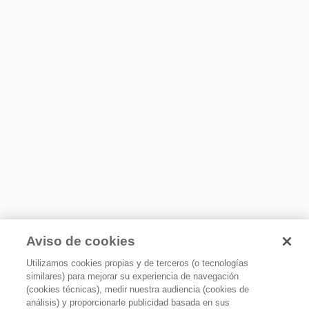
NOM
Requerimientos eléctricos
Hz
60
Amps
3.5
Volts
127
Watts
264
Elimina grasa y olores
Aviso de cookies
Cuenta con Filtros atrapa grasa lavables y filtro de carbón
activado para absorber olores, para asegurar el ambiente
Utilizamos cookies propias y de terceros (o tecnologías
ideal.
similares) para mejorar su experiencia de navegación
(cookies técnicas), medir nuestra audiencia (cookies de
análisis) y proporcionarle publicidad basada en sus