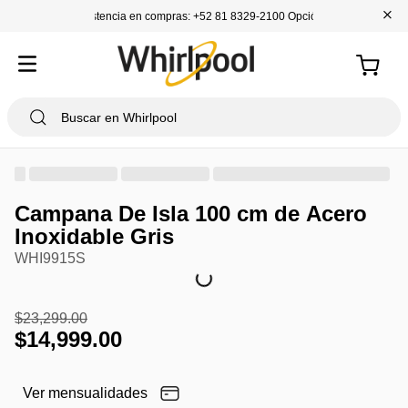
+
Asistencia en compras: +52 81 8329-2100 Opción 1
Campana De Isla 100 cm de Acero
Inoxidable Gris
WHI9915S
$
23
,
299
.
00
$
14
,
999
.
00
Ver mensualidades