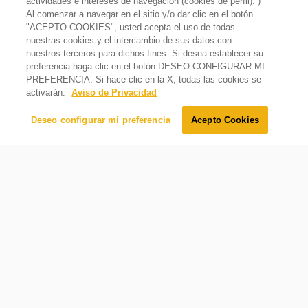
actividades e intereses de navegación (cookies de perfil). )
LED es más brillante.
Al comenzar a navegar en el sitio y/o dar clic en el botón
País de origen
"ACEPTO COOKIES", usted acepta el uso de todas
Estados Unidos
nuestras cookies y el intercambio de sus datos con
nuestros terceros para dichos fines. Si desea establecer su
Refrigerador 18 pies cúbicos Sidekick Gris
Sistema de enfriamiento Evaporador
preferencia haga clic en el botón DESEO CONFIGURAR MI
Lo sentimos, este producto está temporalmente agotado.
Requerimientos eléctricos
Sencillo
PREFERENCIA. Si hace clic en la X, todas las cookies se
Avísame cuando éste producto esté disponible:
activarán.
Aviso de Privacidad
Volts
Sistema de enfriamiento de evaporador sencillo en tu
Enviar
115 V
refrigerador para la conservación ideal de tus alimentos.
Deseo configurar mi preferencia
Acepto Cookies
Torre de aire
Con salidas de aire que distribuyen el aire frío de manera
uniforme y aseguran mantener la temperatura ideal para
una perfecta conservación de tus alimentos.