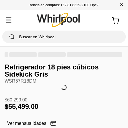
+
Asistencia en compras: +52 81 8329-2100 Opción 1
Refrigerador 18 pies cúbicos
Sidekick Gris
WSR57R18DM
$
60
,
299
.
00
$
55
,
499
.
00
Ver mensualidades