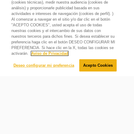
(cookies técnicas), medir nuestra audiencia (cookies de
análisis) y proporcionarle publicidad basada en sus
actividades e intereses de navegación (cookies de perfil). )
Al comenzar a navegar en el sitio y/o dar clic en el botón
"ACEPTO COOKIES", usted acepta el uso de todas
nuestras cookies y el intercambio de sus datos con
nuestros terceros para dichos fines. Si desea establecer su
Affresh Pastillas limpiador de cafetera
preferencia haga clic en el botón DESEO CONFIGURAR MI
PREFERENCIA. Si hace clic en la X, todas las cookies se
$
119
.
00
activarán.
Aviso de Privacidad
Agregar al carrito
Deseo configurar mi preferencia
Acepto Cookies