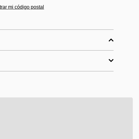
rar mi código postal
 como parte del mantenimiento
usas para prolongar la vida útil