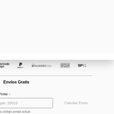
Agregar al carrito
ga en línea de forma segura con
uestros métodos de pago
Envíos Gratis
Postal
⋆
Calcular Envío
tu código postal actual