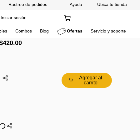
Rastreo de pedidos
Ayuda
Ubica tu tienda
Iniciar sesión
bles
Combos
Blog
Ofertas
Servicio y soporte
$
420
.
00
illo para polvo de bobina
463RW
Agregar al
carrito
0
.
00
r mensualidades