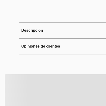
Descripción
Opiniones de clientes
Elimina la pelusa para prolongar 
regular para la mayoría de refrig