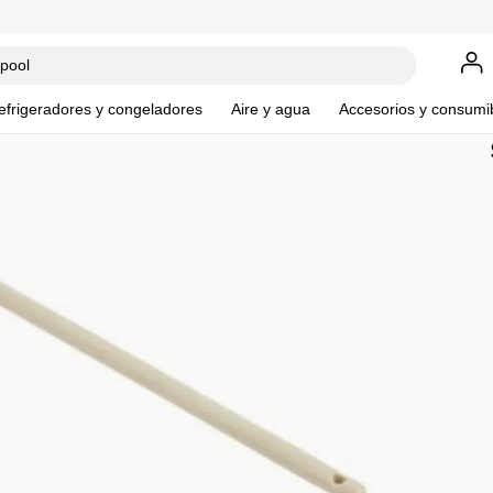
efrigeradores y congeladores
Aire y agua
Accesorios y consumi
Cep
4210
$
42
Ve