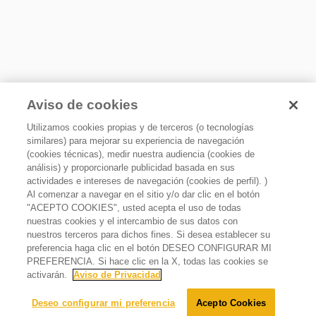
Xpert System
Aviso de cookies
Tecnología de ciclos expertos Blanco y Color para una
mejor remoción de manchas y mayor limpieza de la ropa
Utilizamos cookies propias y de terceros (o tecnologías
similares) para mejorar su experiencia de navegación
(cookies técnicas), medir nuestra audiencia (cookies de
análisis) y proporcionarle publicidad basada en sus
actividades e intereses de navegación (cookies de perfil). )
Al comenzar a navegar en el sitio y/o dar clic en el botón
"ACEPTO COOKIES", usted acepta el uso de todas
Combo lavadora carga superior 20kg Xpert System
nuestras cookies y el intercambio de sus datos con
Impeller y secadora eléctrica 21kg carga superior
nuestros terceros para dichos fines. Si desea establecer su
$
31
,
498
.
00
preferencia haga clic en el botón DESEO CONFIGURAR MI
$
20
,
499
.
00
Oferta
35%
PREFERENCIA. Si hace clic en la X, todas las cookies se
activarán.
Aviso de Privacidad
Agregar al carrito
Deseo configurar mi preferencia
Acepto Cookies