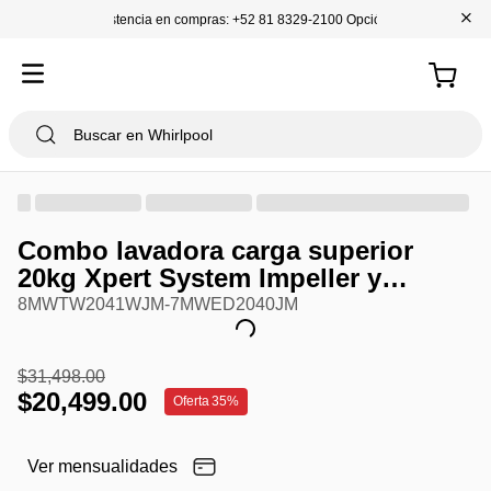
+
Asistencia en compras: +52 81 8329-2100 Opción 1
Combo lavadora carga superior
20kg Xpert System Impeller y
secadora eléctrica 21kg carga
8MWTW2041WJM-7MWED2040JM
superior
$
31
,
498
.
00
$
20
,
499
.
00
Oferta
35%
Ver mensualidades