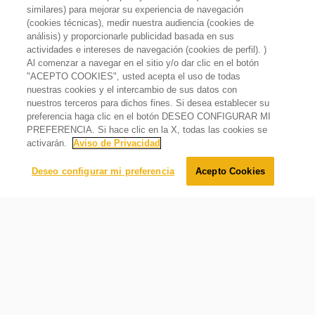
similares) para mejorar su experiencia de navegación
(cookies técnicas), medir nuestra audiencia (cookies de
análisis) y proporcionarle publicidad basada en sus
actividades e intereses de navegación (cookies de perfil). )
Al comenzar a navegar en el sitio y/o dar clic en el botón
"ACEPTO COOKIES", usted acepta el uso de todas
Combo Lavadora 18kg Carga Superior + Refrigerador
nuestras cookies y el intercambio de sus datos con
Xpert Inverter Top Mount 9"
nuestros terceros para dichos fines. Si desea establecer su
$
21
,
199
.
00
preferencia haga clic en el botón DESEO CONFIGURAR MI
$
16
,
299
.
00
Oferta
23%
PREFERENCIA. Si hace clic en la X, todas las cookies se
activarán.
Aviso de Privacidad
Agregar al carrito
Deseo configurar mi preferencia
Acepto Cookies