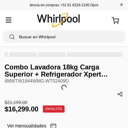
+
Asistencia en compras: +52 81 8329-2100 Opción 1
Combo Lavadora 18kg Carga
Superior + Refrigerador Xpert
Inverter Top Mount 9"
8MWTW1844WMG-WT02409D
$
21
,
199
.
00
$
16
,
299
.
00
Oferta
23%
Ver mensualidades