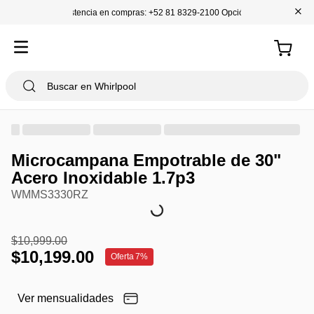
+
Asistencia en compras: +52 81 8329-2100 Opción 1
Microcampana Empotrable de 30"
Acero Inoxidable 1.7p3
WMMS3330RZ
$
10
,
999
.
00
$
10
,
199
.
00
Oferta
7%
Ver mensualidades