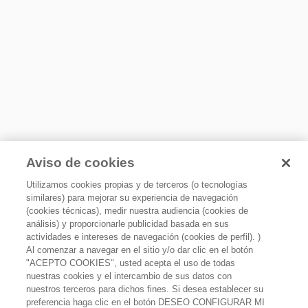
Detalles
Acabado de la cavidad
Antiadherente
Convección
No
Plato giratorio
No
Funcion grill
No
Aviso de cookies
Luz interior
Utilizamos cookies propias y de terceros (o tecnologías
Sí
similares) para mejorar su experiencia de navegación
(cookies técnicas), medir nuestra audiencia (cookies de
Luz de trabajo
análisis) y proporcionarle publicidad basada en sus
LED
actividades e intereses de navegación (cookies de perfil). )
Luz nocturna
Al comenzar a navegar en el sitio y/o dar clic en el botón
Sí
"ACEPTO COOKIES", usted acepta el uso de todas
Microcampana Empotrable de 30" Acero Inoxidable
nuestras cookies y el intercambio de sus datos con
1.7p3
Tipo de ventilación
nuestros terceros para dichos fines. Si desea establecer su
Ascendente
$
10
,
999
.
00
preferencia haga clic en el botón DESEO CONFIGURAR MI