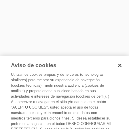
Sí
Funcion grill
Sí
Luz interior
Sí
Luz de trabajo
LED
Luz nocturna
Sí
Aviso de cookies
Tipo de ventilación
Utilizamos cookies propias y de terceros (o tecnologías
Ascendente
similares) para mejorar su experiencia de navegación
(cookies técnicas), medir nuestra audiencia (cookies de
análisis) y proporcionarle publicidad basada en sus
Certificaciones y otros
actividades e intereses de navegación (cookies de perfil). )
Al comenzar a navegar en el sitio y/o dar clic en el botón
"ACEPTO COOKIES", usted acepta el uso de todas
Garantía
nuestras cookies y el intercambio de sus datos con
1 año (todos los componentes)
Horno microondas con freidora de aire para instalar
nuestros terceros para dichos fines. Si desea establecer su
sobre la estufa con tecnología avanzada de sensores
Incluye
preferencia haga clic en el botón DESEO CONFIGURAR MI
Si