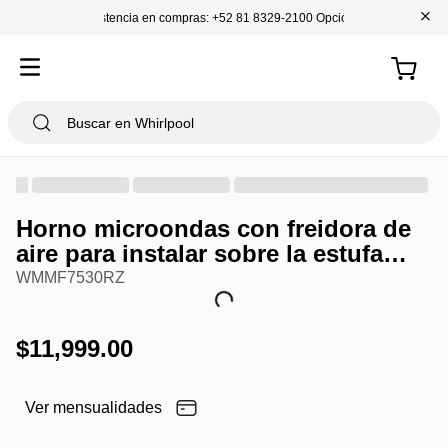
+
Asistencia en compras: +52 81 8329-2100 Opción 1
Horno microondas con freidora de
aire para instalar sobre la estufa
con tecnología avanzada de
WMMF7530RZ
sensores
$
11
,
999
.
00
Ver mensualidades