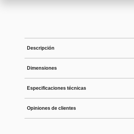
Descripción
Dimensiones
Campana de 3 velocidades con 2 f
minimalista de vidrio con control 
Especificaciones técnicas
Opiniones de clientes
Exterior
Material