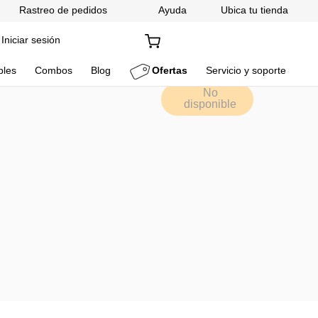
Rastreo de pedidos
Ayuda
Ubica tu tienda
Iniciar sesión
bles
Combos
Blog
Ofertas
Servicio y soporte
No
disponible
10SS
pana empotrable 80cm con 3
ocidades de Acero Inoxidable
vidrio espejo
timos, este producto está temporalmente agotado.
 cuando éste producto esté disponible:
Enviar