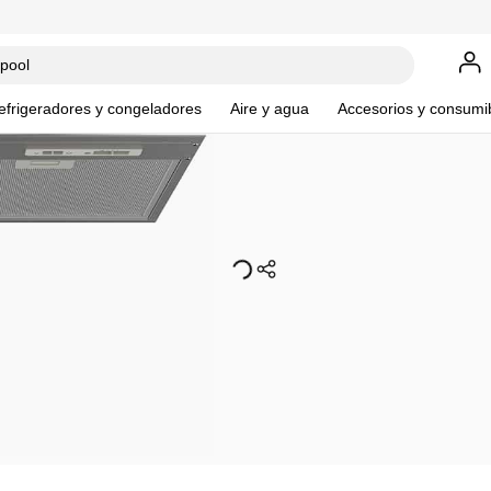
$
2
,
799
.
00
$
2
,
999
.
00
efrigeradores y congeladores
Aire y agua
Accesorios y consumi
WH80
Cam
vel
con 
Lo sen
Avísame