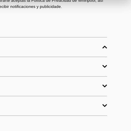
strarte aceptas la
Política de Privacidad
de Whirlpool, así
cibir notificaciones y publicidade.
cción y menos ruido. Diseño
d y un ahorro energético.
12,5
80