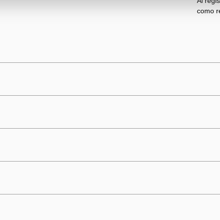
Al regi
como re
iltros de carbón y 2 de aluminio, brindando un 20% más extra
oculto deslizable e iluminación LED cálida para mejor visibilida
Altura
Ancho
Acero Inoxidable