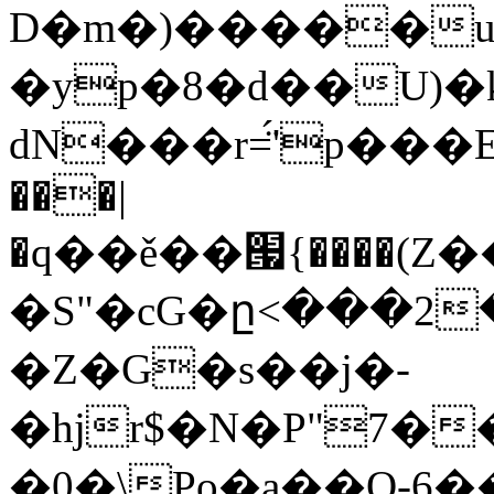
D�m�)�����u
�yp�8�d��U)
dN���r=̈́'p���E
���|
�q��ě��՗{����(Z�
�S"�cG�ը<���2
�Z�G�s��j�-
�hjr$�N�P"7�
�0�\Po�a��Q-6