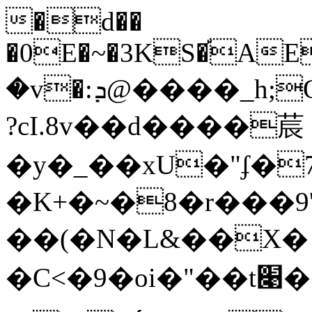
�d��
�0E�~�3KS�֡AE
�v�:ܕ@����_h;Qۃ5�C��0>�Ȃ�����NYdg
?cI.8v��d����莀
�y�_��xU�"ʄ�7MU7��7`:
�K+�~�8�r���ߛ�'9�p!
��(�N�L&��X� 
�C<�9�oi�"��t׉��w�; DbL�֯�����ؚ���Ĝ��2P�ؘ���z�Ƣc,�Ƃ.}