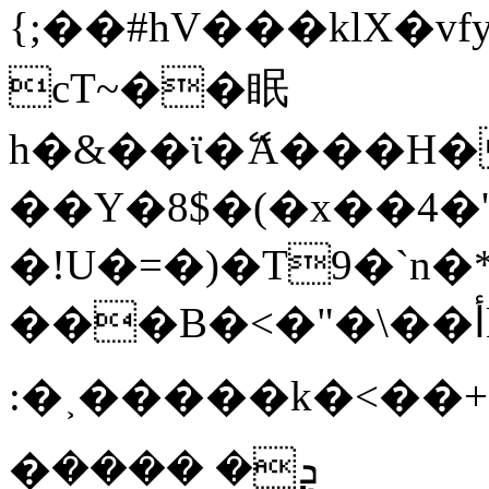
{;��#hV���klX�vfyw�
cT~��眠
h�&��ϊ�ޭA���H�
��Y�8$�(�x��4�
�!U�=�)�T9�`n�
���B�<�"�\��أkZ�xA��&��)�U���[ֈ��nÜe�x�'��ݯ�[5��%̥�:���\�ڿ�[����YHZ��
:�˲�����k�<��+�
�ܯ� ����