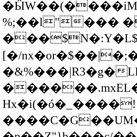
�ӸW��(����i
%;��l"��� �
���$N�:Y�L
[�/nx�or�$��|�
�&%���|R3�g�LǇ
������.mxEL
Hx�i(�ó�_����!
����C�G��UM�O1��&
�p��Z"}b���c/�� 