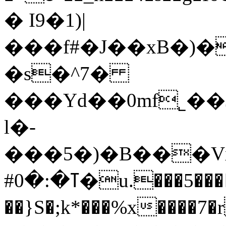
� I9�1)|
���f#�J��xB�)�
�s�^7�
���Yd��0mf˾�
l�-
���5�)�B���V
ߠ�:�#0�u.���5���Ԣ��z.Y$&�W��S!
��}S�;k*���%x�