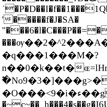
ˈ�P�D��I�f��1���1
'�����f�J�SA�
"���6�l�C���P��=�
���ѹ��2�^2���A
�q���1���M�?
n��0�k��t�ɶ=lH
߱�No9�3�]���g>
�O���<9�i�ء��g�-�l��#H
�~c~��_h���4�s��g�I6