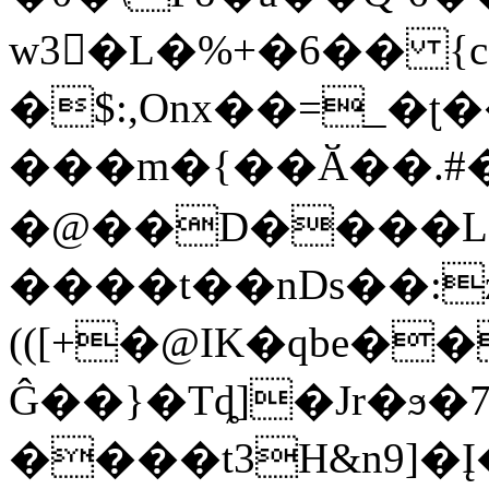
w3�L�%+�6�� {
�$:,Onx��=_�ʈ
���m�{��Ӑ��.#��X��+S���
�@��D����
����t��nDs��:z
(([+�@IK�qbe�
Ĝ��}�Tȡ]�Jr�ϧ�
����t3H&n9]