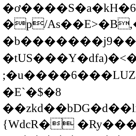
�ơ����S�a�kH�6!�w
�p/As��E>�B,��pٔK���O�6��l�6
�b�������j9��
�tUS���Y�dfa)�<�
;�u����6���LUZ�
�Ε`�$�8
��zkd��bDG�d��li�[2�ޏ�������ك�W�$�i
{WdcR� �Ry���