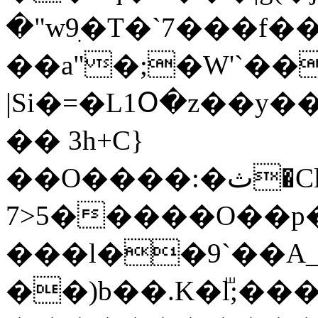
�"w9ִ�T�`7���f
��a"�;�W'`�
|Si�=�L1Օ�z��y
�� 3h+C}
��O����:�ث�Cl�}}7�z%��ߎ{�D�����k8vƁ�w[���F[Gi &w2��?
7>5�����O��p�U�foo�ס�Ϫ�������o�>�r�����u��B��_UO�<�ɷ�����������D�s���Q8��_�
���l��9`��A
��)b��.K�lⷲ;