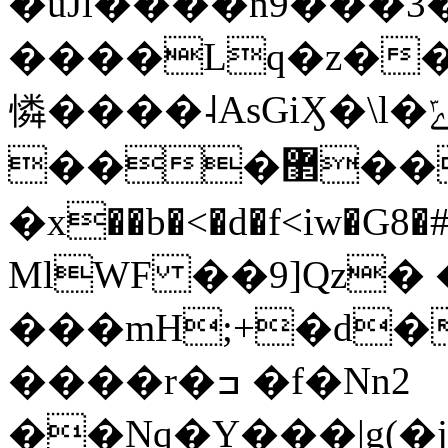
�uJl����n9���
����Lq�z��[
憐����˨AsGiӼ�\l�ݻJ�&(��*���mg6:�TY
���޲�����䒖
�x��b�<�d�f˂iw�G8�#�]5ۂó��[vn�t�X�L,%�2M�g�,y3��
MlWF ��9]Qz� 
���mH;+�d�
����r�ߏ �f�Nn2
��Nq�Y���|g(�jŗ�R{&L