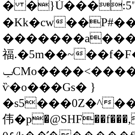
� �}Ú���:5
�Kk�cw��P#�
�������a���%
福.�5m��~��f�
ݕCMo��؜��<����T+o$�Sgq��|���w@|-
ѷ�o���Gs� }
�s5���0Z�^��
伟�p�@SHF��f���,