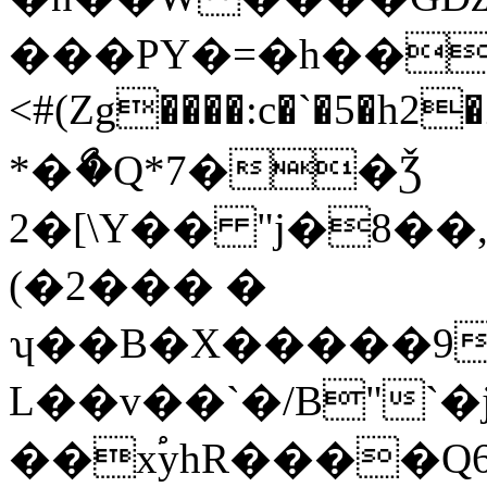
���PY�=�h����
<#(Zg����:c�`�5�h2
*�ޯ�Q*7��Ǯ
2�[\Y�� "j�8��
(�2��� �
ʮ��B�X�����9
L��v��`�/B"`�
��x֠yhR����Q