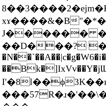
2����3��8�ejm�R���(akm�����,coL���D��A*N�~~�t�s�~;��R:���K�}
xɤ����&�B"�*�
J������ ��
��D���? 
�N��`��A��|c�g�W6
��Bk�]IxVv��Y�j
I'�8l��ϕ3K�
���57R�ɹ�'��\