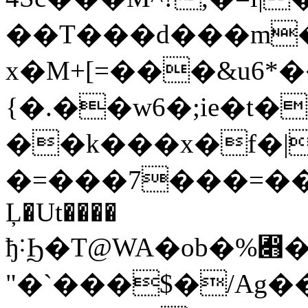
��T���d���m��
x�M+[=���&u6*�
{�.��w6�;ie�t
��k���x�f�|
�=���7���=��޺��=G^�{�G�Ĕ
Ļ�Ut����
ђ˸Ϧ�T@WA�ob�%﷋��V\���wф^�<�
"�`���$�/Ag�