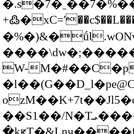
�.s�7�ˍ��7�%�
+߷�xC='��c$��L�����
�%�)&�ǘƖ.w
����\dw�;�����
W-M�#��C�p
�l��(G��D_l�pe@C
ozM��K+7t��Jl
��S1��/N�Tܝ�����xX�@��n>�m2����=@_��M1�9�y2? {���R9"k�'�gE#x���y7��S�����@�1�|yt�GG<տ���0|
�kԟT�&Lnҷ����