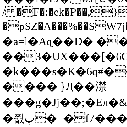
/ �F�:�ek�P��,}�
�pSZ�A���%��SW7j��^�މ1G� #�"��
�a=l�Aɋ��D� ��
��3�UX���[�6
�k���s�K�6q#�
���� }Ӆ��澿
���g�Jj��;�Eл�
�쭶پ�+�f7�������r��?