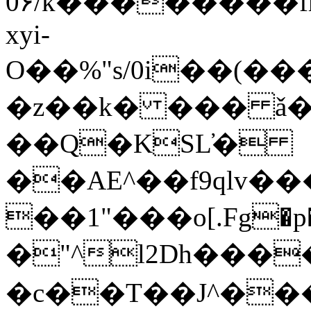
0۶/k��̛������f
xyi-
O��%"s/0i��(�
�z��k� ��� ǎ
��Q�KSL̕�
��AE^��f9qlv���
��1"���o[.Fg�p����
�"^l2Dh���
�c��T��J^����