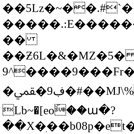
��5Lz�~��.#`��
�����.:E�����
��
��Ƶ6L�&�MZ�5�
9^����9���Fr�
�ڣ9�ﶲ�#��MJ\%no2�-�%6�DH�)
Lb~�[eoۜ��ա�?
��X�ׅ��b08p�e