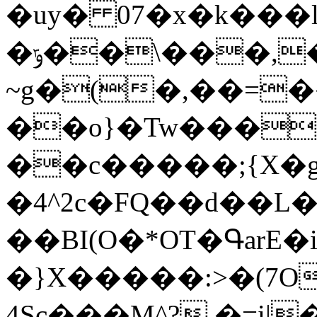
�uy� 07�x�k���
�ݹ��\���,�s�I�k��B&���<9�S��ɶBF��z3�#XNMͽ8��&/em���k)
~g�(�,��=
��o}�Tw���
��c�����;{X�g
�4^2c�FQ��d��L��JZ�Q�D��[
��BI(O�*ΟT�ԳarE�
�}X�����:>�(7O
4Sc���M^?,�=i|