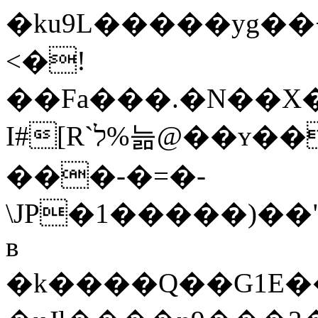
�ku9L�����yg��
<�!
��Fa���.�N��X
I#[R`ל%늚@��ʏ����]}���1�
���-�=�-
\JP�1�����)�
ʙ
�k����Q��G1E��