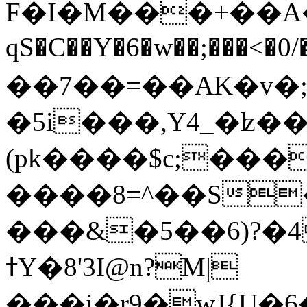
F�I�M���+��A�`�
qS�C��Y�6�w��;���<�0
��7��=��AK�v�;�G���
�5i���,Y4_�ʫ��
(pk����$c;���
����8=^��S
���&�5��6)?�4�bx
ߙY�8'3I@n?M|
���i�r9�wJ{U�6���