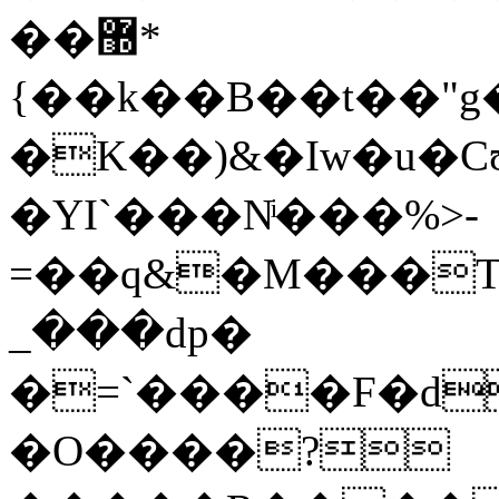
��޽*
{��k��B��t��"
�K��)&�Iw�u�Cʊ
�YI`���Nͥ���%>-
=��q&�M���T
_���dp�
�=`����F�dj��L�H������2
�O����?