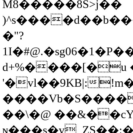
M8�����8S>j��
)^s����d��b��
�"?
1I�#@.�sg06�1�P
d+%����[�u �
'�vl��9KB|:!m
����Vb�S�����0'�l�^y����'��I��@��K
��\�@ ��&��cY�
ɴ���s�v_ZS��: