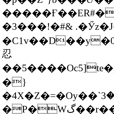
�����Ғ��ER#��
�3���!�#& .�Ӳz�J
�C1v��D��y�
忍
��5����Oc5]
�}
�4X�Z�=�Oy��`ޱ���3c%M�tI�>�Sz���Bx=K?
�P�Wگ��r�� N�ؑup�G�N> �I!