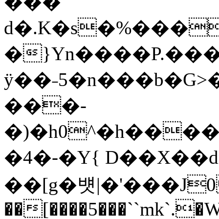
���
d�.K�s�%���
�}Yn����P.���
ÿ��˗5�n���b�G>��);��k
���-
�)�h0^�h����#�
�4�-�Y{ D��X��d
��[g�뱻|�'���J
��[����5���``mk`.�