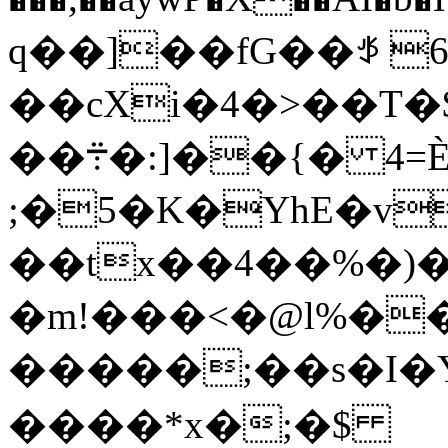
q��]��fG��ꉪ 6�
��cXi�4�>��T�$
��܊�:]��{� 4=È�6�!8��!z��G�cT�P�m��
;�5�K�YhE�v
��tx��4��%�)
�m!���<�@l%�
�����;��s�I�
����*x�;�$