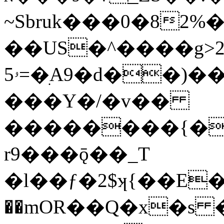
~Sbruk���0�82%�
��US�^����g
ۥ5=�ׅA9�d��)������~b�_��n�`�V�6Kd+&�ȷs���X��$�0b�|
���Y�/�v��
��������{��
r9���ǭ��_T
�l��ƒ�2$ʞ{��E�
��mOR��Q�x�s 