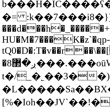
b���H�IC����ʕ
�= :k��7���i8�}
���d���h�_�����
HU�M�7���K�z`�qp-
tQ0�D�:T�v��r��\��
�8ږ�޲���.���oūW�Yɕ׼���(��ʆF$�,W�2���j��e8m�nf�I�f{o�T�"#˔`�:d��&
t�/_�˿��3��
�L�����Sa��BX
[%�Ioh��JV`��!�