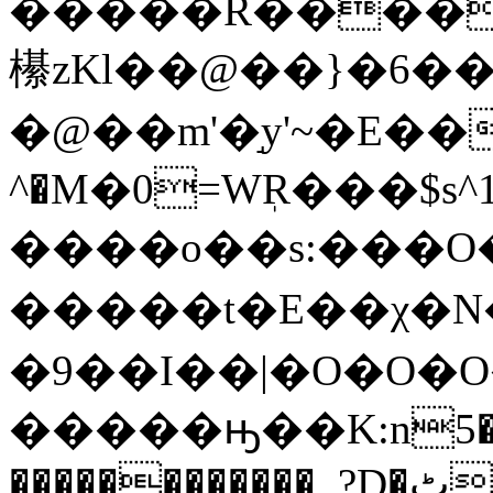
�����R����
櫀zKl��@��}�6��
�@��m'�֣y'~�E��
^�M�0=WٖR���$s^1��
����o��s:���O
�����t�E��χ�N�
�9��I��|�O�O�O
�����ԣ��K:n5�pF
������������_?D�ٹW1���{��