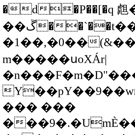
�d�P��[�q 䖕
��ڱ��`��t��J�~ո\2S���l6�R��G��r9�xJ�@�e��
�1��,�0��(&�
m�����սoXÁr|
�n���F�m�D"��
Y��pY��9��wn
��� ���
���9�.�UmЀ���o5