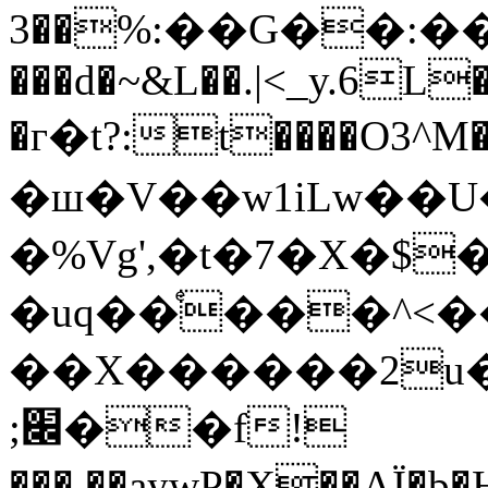
%��3:��G��:��y�����9�K�{!8��x�V4 &�cw9����KT.P�Y�1����1��3�����B�����1����x�H¢�����@C�e�c�YQ\��֩<��ON@Dk!
���d�~&L��.|<_y.6L�
�г�t?:t����O3^M
�ш�V��w1iLw��U
�%Vg',�t�7�X�$����U�CNث��Lh�<���
�uq��ͤ���^<
��X������2u�
;׌��f!
���,��aywP�X��AÏ�b�Ӊ�%�IH�f��Qg!Y6