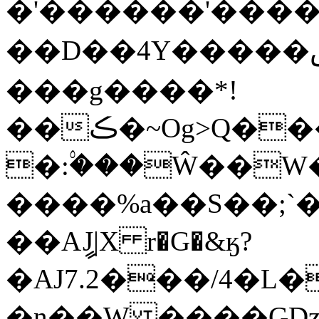
�'������'���� qf��
��D��4Y�����صz�΄�l:S7��*]칧
���g����*!
��ڪ�~Og>Q�����f�3t�"[y �
�:۟���Ŵ��W
����%a��S��;`
��AީJ|X r�G�&ӄ?
�AJ7.2���/4�L�
�n��W ����GDz