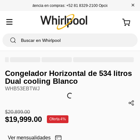
+
Asistencia en compras: +52 81 8329-2100 Opción 1
Congelador Horizontal de 534 litros
Dual cooling Blanco
WHB53EBTWJ
$
20
,
899
.
00
$
19
,
999
.
00
Oferta
4%
Ver mensualidades