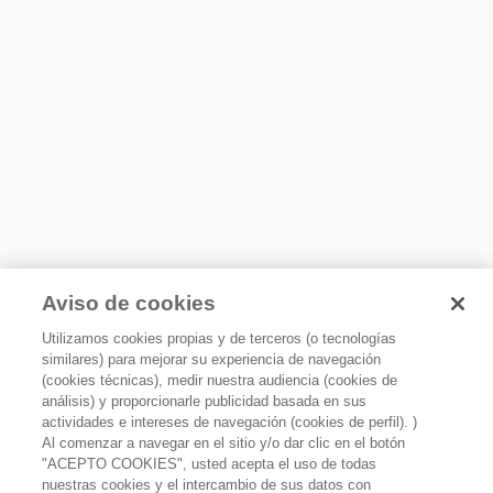
Garantía
Función Fast Freezing
1 año en todo el producto
Incluye
Alcanza la temperatura adecuada de tu congelador en
Sí
menor tiempo; ideal para uso en fiestas o reuniones.
País de origen
Brasil
Requerimientos eléctricos
Hz
60
Aviso de cookies
Volts
Utilizamos cookies propias y de terceros (o tecnologías
115
similares) para mejorar su experiencia de navegación
(cookies técnicas), medir nuestra audiencia (cookies de
análisis) y proporcionarle publicidad basada en sus
actividades e intereses de navegación (cookies de perfil). )
Al comenzar a navegar en el sitio y/o dar clic en el botón
EcoFriendly
"ACEPTO COOKIES", usted acepta el uso de todas
Congelador Horizontal de 534 litros Dual cooling
nuestras cookies y el intercambio de sus datos con
Blanco