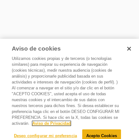
Capacidad de enfriamiento
Aviso de cookies
Enfría desde 1 hasta 2 litros de agua a 10° por hora.
Utilizamos cookies propias y de terceros (o tecnologías
similares) para mejorar su experiencia de navegación
(cookies técnicas), medir nuestra audiencia (cookies de
análisis) y proporcionarle publicidad basada en sus
actividades e intereses de navegación (cookies de perfil). )
Al comenzar a navegar en el sitio y/o dar clic en el botón
"ACEPTO COOKIES", usted acepta el uso de todas
Despachador de agua con opción de agua fría o
nuestras cookies y el intercambio de sus datos con
caliente Blanco
nuestros terceros para dichos fines. Si desea establecer su
$
4
,
699
.
00
preferencia haga clic en el botón DESEO CONFIGURAR MI
$
3
,
999
.
00
Oferta
15%
PREFERENCIA. Si hace clic en la X, todas las cookies se
activarán.
Aviso de Privacidad
Agregar al carrito
Deseo configurar mi preferencia
Acepto Cookies