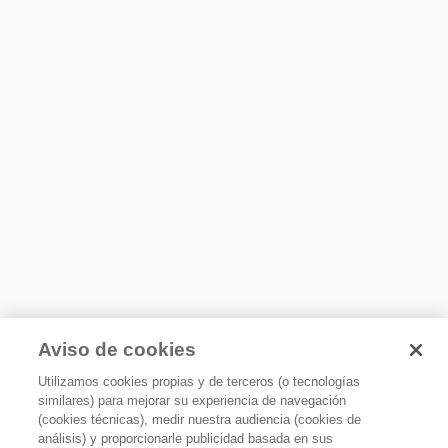
distribuyendo el calor de manera uniforme para una
cocción perfecta
Detalles
Color de Perilla
Plateado/Cromado
Color Interior
Gris Oscuro
Encendido de Horno
Electrónico Automático
Tipo de Control de Horno
Electrónico Touch
Ubicación de Controles de Horno
Frente
Aviso de cookies
Control de Temperatura
Encendido eléctrico
Termostato
Utilizamos cookies propias y de terceros (o tecnologías
similares) para mejorar su experiencia de navegación
Sistema de Cocción
Perillas fáciles y prácticas de encender.
(cookies técnicas), medir nuestra audiencia (cookies de
Térmico
análisis) y proporcionarle publicidad basada en sus