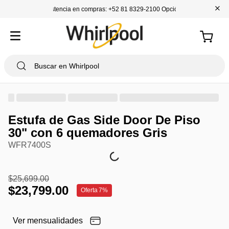
+
Asistencia en compras: +52 81 8329-2100 Opción 1
Estufa de Gas Side Door De Piso
30" con 6 quemadores Gris
WFR7400S
$
25
,
699
.
00
$
23
,
799
.
00
Oferta
7%
Ver mensualidades