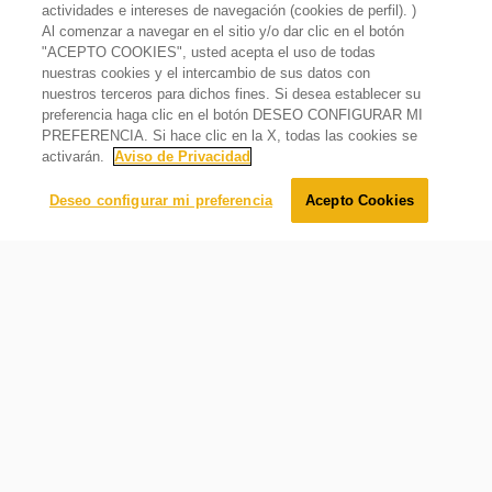
actividades e intereses de navegación (cookies de perfil). )
Sistema de Limpieza
Al comenzar a navegar en el sitio y/o dar clic en el botón
Tecnología EverClean
"ACEPTO COOKIES", usted acepta el uso de todas
Estufa de Gas Side Door De Piso 30" con 6 quemadores
Capelo / Respaldo
nuestras cookies y el intercambio de sus datos con
Gris
Capelo de cristal templado
nuestros terceros para dichos fines. Si desea establecer su
$
25
,
699
.
00
preferencia haga clic en el botón DESEO CONFIGURAR MI
Cajón caliente del horno
$
23
,
799
.
00
Oferta
7%
PREFERENCIA. Si hace clic en la X, todas las cookies se
Sí
activarán.
Aviso de Privacidad
Asador en la Cavidad
Agregar al carrito
Deseo configurar mi preferencia
Acepto Cookies
Superior central
Tipo de Elemento de Convección
Ninguno
Número de Guías de Parrilla
5
Iluminación incandescente
Número de Parrillas Horno
2
Iluminación incandescente en el horno para una mayor
visibilidad de tus alimentos.
Luz Interior de Horno
1
Tipo de Luz Interior de Horno
Incandescente