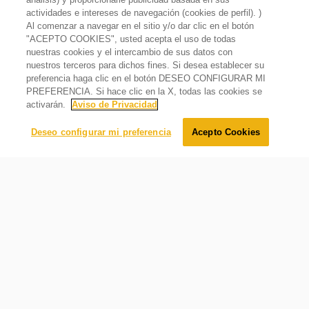
Encendido eléctrico
actividades e intereses de navegación (cookies de perfil). )
Sistema de Limpieza
Al comenzar a navegar en el sitio y/o dar clic en el botón
Tecnología EverClean
Sus perillas con encendido electrónico son fáciles y
"ACEPTO COOKIES", usted acepta el uso de todas
prácticas de manejar para encender la estufa
Estufa de Gas Side Door Al Piso 30" con 5 quemadores
Capelo / Respaldo
nuestras cookies y el intercambio de sus datos con
Gris
Sin capelo ni respaldo
nuestros terceros para dichos fines. Si desea establecer su
$
39
,
299
.
00
preferencia haga clic en el botón DESEO CONFIGURAR MI
Cajón caliente del horno
$
34
,
999
.
00
Oferta
11%
PREFERENCIA. Si hace clic en la X, todas las cookies se
Sí
activarán.
Aviso de Privacidad
Asador en la Cavidad
Agregar al carrito
Deseo configurar mi preferencia
Acepto Cookies
Superior central
Tipo de Elemento de Convección
Ninguno
Número de Guías de Parrilla
5
Número de Parrillas Horno
3
Luz Interior de Horno
1
Configuración de Mantener Caliente
Tipo de Luz Interior de Horno
Mantén los platos calientes listos para servir mientras