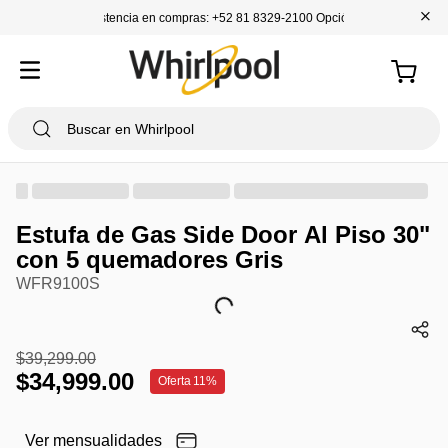
+
Asistencia en compras: +52 81 8329-2100 Opción 1
Estufa de Gas Side Door Al Piso 30"
con 5 quemadores Gris
WFR9100S
$
39
,
299
.
00
$
34
,
999
.
00
Oferta
11%
Ver mensualidades