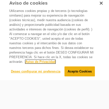
Aviso de cookies
Utilizamos cookies propias y de terceros (o tecnologías
similares) para mejorar su experiencia de navegación
(cookies técnicas), medir nuestra audiencia (cookies de
análisis) y proporcionarle publicidad basada en sus
actividades e intereses de navegación (cookies de perfil). )
Al comenzar a navegar en el sitio y/o dar clic en el botón
"ACEPTO COOKIES", usted acepta el uso de todas
nuestras cookies y el intercambio de sus datos con
Combo Campana Empotrable 60 cm + Parrilla de gas
nuestros terceros para dichos fines. Si desea establecer su
con 4 quemadores
preferencia haga clic en el botón DESEO CONFIGURAR MI
Lo sentimos, este producto está temporalmente agotado.
PREFERENCIA. Si hace clic en la X, todas las cookies se
Avísame cuando éste producto esté disponible:
activarán.
Aviso de Privacidad
Enviar
Deseo configurar mi preferencia
Acepto Cookies