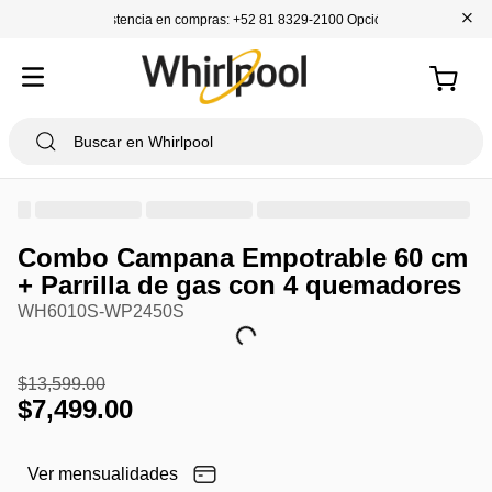
+
Asistencia en compras: +52 81 8329-2100 Opción 1
Combo Campana Empotrable 60 cm
+ Parrilla de gas con 4 quemadores
WH6010S-WP2450S
$
13
,
599
.
00
$
7
,
499
.
00
Ver mensualidades