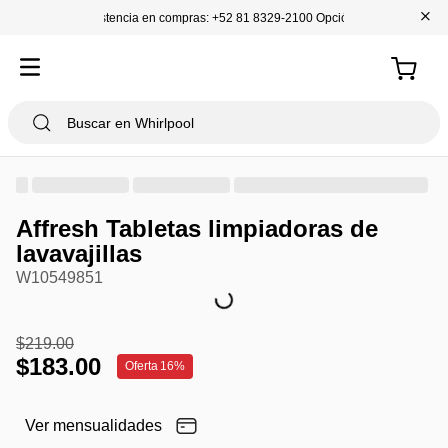
+
Asistencia en compras: +52 81 8329-2100 Opción 1
Affresh Tabletas limpiadoras de
lavavajillas
W10549851
$
219
.
00
$
183
.
00
Oferta
16%
Ver mensualidades