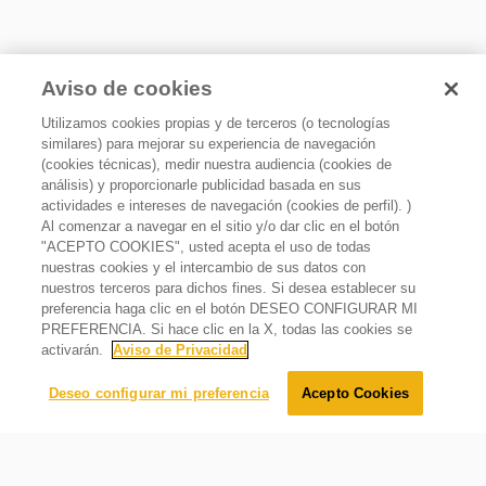
Aviso de cookies
Utilizamos cookies propias y de terceros (o tecnologías
similares) para mejorar su experiencia de navegación
(cookies técnicas), medir nuestra audiencia (cookies de
análisis) y proporcionarle publicidad basada en sus
actividades e intereses de navegación (cookies de perfil). )
Al comenzar a navegar en el sitio y/o dar clic en el botón
"ACEPTO COOKIES", usted acepta el uso de todas
nuestras cookies y el intercambio de sus datos con
Affresh Tabletas limpiadoras de lavavajillas
nuestros terceros para dichos fines. Si desea establecer su
$
219
.
00
preferencia haga clic en el botón DESEO CONFIGURAR MI
$
183
.
00
Oferta
16%
PREFERENCIA. Si hace clic en la X, todas las cookies se
activarán.
Aviso de Privacidad
Agregar al carrito
Deseo configurar mi preferencia
Acepto Cookies