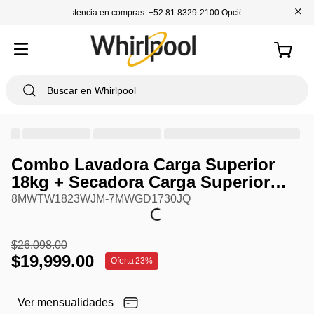
+
Asistencia en compras: +52 81 8329-2100 Opción 1
Combo Lavadora Carga Superior
18kg + Secadora Carga Superior
Gas 18kg
8MWTW1823WJM-7MWGD1730JQ
$
26
,
098
.
00
$
19
,
999
.
00
Oferta
23%
Ver mensualidades