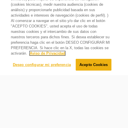
(cookies técnicas), medir nuestra audiencia (cookies de
análisis) y proporcionarle publicidad basada en sus
actividades e intereses de navegación (cookies de perfil). )
Al comenzar a navegar en el sitio y/o dar clic en el botón
"ACEPTO COOKIES", usted acepta el uso de todas
Combo Lavadora Carga Superior 18kg + Secadora Carga
nuestras cookies y el intercambio de sus datos con
Superior Gas 18kg
nuestros terceros para dichos fines. Si desea establecer su
$
26
,
098
.
00
preferencia haga clic en el botón DESEO CONFIGURAR MI
$
19
,
999
.
00
Oferta
23%
PREFERENCIA. Si hace clic en la X, todas las cookies se
activarán.
Aviso de Privacidad
Agregar al carrito
Deseo configurar mi preferencia
Acepto Cookies