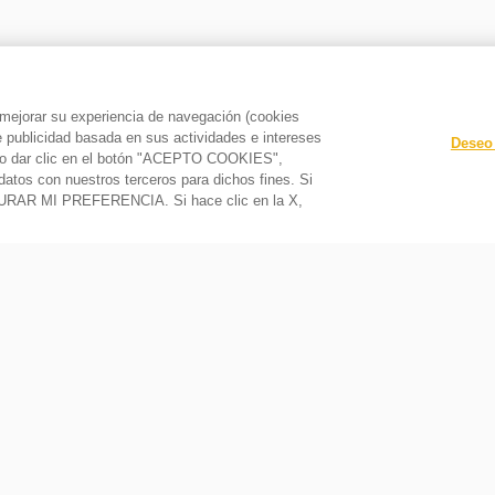
 lavadora con la cascada de agua incorporada, para una mejor
a mejorar su experiencia de navegación (cookies
le publicidad basada en sus actividades e intereses
Deseo 
o y/o dar clic en el botón "ACEPTO COOKIES",
datos con nuestros terceros para dichos fines. Si
GURAR MI PREFERENCIA. Si hace clic en la X,