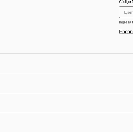
Código 
Ingresa 
Encont
 Secadora Whirlpool – Eficiencia y cu
Altura
eal para quienes buscan practicidad, tecnología y rendimiento 
 y 22 kg, respectivamente, así como funciones inteligentes, es
a, fresca y sin arrugas, todos los días.