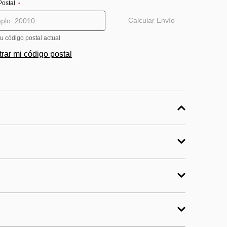
Postal
⋆
Calcular Envío
tu código postal actual
rar mi código postal
idado en cada paso
Lavadora: 116.8 cm | Secadora: 102.9 cm
superior en su rutina de lavado y
ta lavadora y secadora Whirlpool