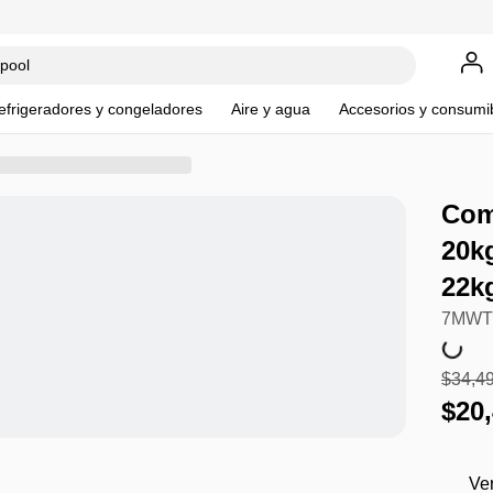
efrigeradores y congeladores
Aire y agua
Accesorios y consumi
Com
20kg
22k
7MWT
$
34
,
4
$
20
,
Ve