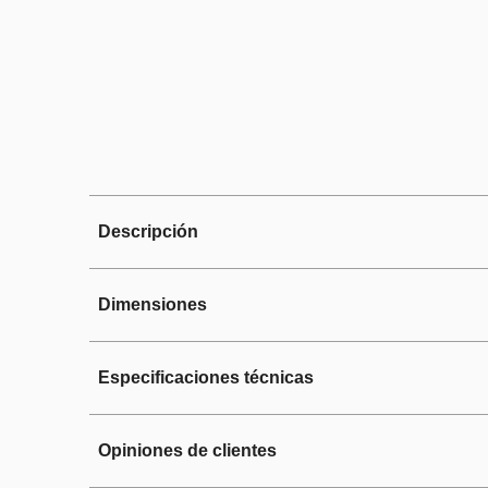
Descripción
Dimensiones
🧺 Combo Lavadora +
Especificaciones técnicas
Equipa tu hogar con este combo id
Opiniones de clientes
secado. Con capacidades de 20 kg
Exterior
te ayudan a mantener tu ropa limpi