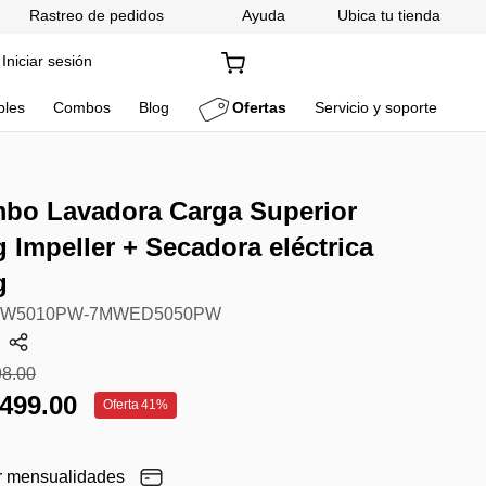
Rastreo de pedidos
Ayuda
Ubica tu tienda
Iniciar sesión
bles
Combos
Blog
Ofertas
Servicio y soporte
bo Lavadora Carga Superior
 Impeller + Secadora eléctrica
g
W5010PW-7MWED5050PW
98
.
00
499
.
00
Oferta
41%
r mensualidades