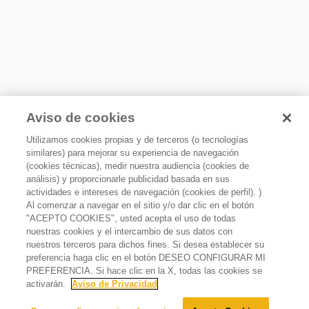
Aviso de cookies
Utilizamos cookies propias y de terceros (o tecnologías
similares) para mejorar su experiencia de navegación
(cookies técnicas), medir nuestra audiencia (cookies de
análisis) y proporcionarle publicidad basada en sus
actividades e intereses de navegación (cookies de perfil). )
Al comenzar a navegar en el sitio y/o dar clic en el botón
"ACEPTO COOKIES", usted acepta el uso de todas
nuestras cookies y el intercambio de sus datos con
nuestros terceros para dichos fines. Si desea establecer su
Combo Parrilla de Gas 30" + Campana de Pared 76 cm
preferencia haga clic en el botón DESEO CONFIGURAR MI
Lo sentimos, este producto está temporalmente agotado.
PREFERENCIA. Si hace clic en la X, todas las cookies se
Avísame cuando éste producto esté disponible:
activarán.
Aviso de Privacidad