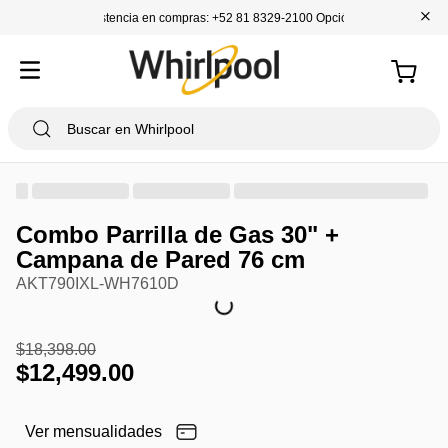
+
Asistencia en compras: +52 81 8329-2100 Opción 1
Combo Parrilla de Gas 30" +
Campana de Pared 76 cm
AKT790IXL-WH7610D
$
18
,
398
.
00
$
12
,
499
.
00
Ver mensualidades