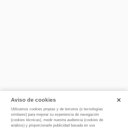
distribuyendo el calor de manera uniforme para una
cocción perfecta
Detalles
Color de Perilla
Plateado/Cromado
Color Interior
Gris Oscuro
Encendido de Horno
Electrónico Automático
Tipo de Control de Horno
Electrónico Touch
Ubicación de Controles de Horno
Frente
Aviso de cookies
Control de Temperatura
Encendido eléctrico
Termostato
Utilizamos cookies propias y de terceros (o tecnologías
similares) para mejorar su experiencia de navegación
Sistema de Cocción
Perillas fáciles y prácticas de encender.
(cookies técnicas), medir nuestra audiencia (cookies de
Térmico
análisis) y proporcionarle publicidad basada en sus