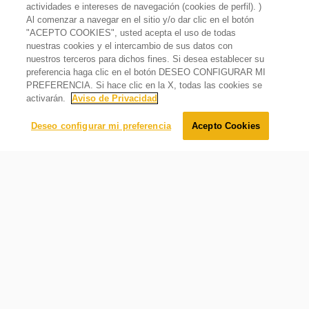
actividades e intereses de navegación (cookies de perfil). )
Sistema de Limpieza
Al comenzar a navegar en el sitio y/o dar clic en el botón
Tecnología EverClean
"ACEPTO COOKIES", usted acepta el uso de todas
Estufa de Gas Side Door De Piso 30" con 6 quemadores
Capelo / Respaldo
nuestras cookies y el intercambio de sus datos con
Gris
Capelo de cristal templado
nuestros terceros para dichos fines. Si desea establecer su
$
25
,
699
.
00
preferencia haga clic en el botón DESEO CONFIGURAR MI
Cajón caliente del horno
$
23
,
799
.
00
Oferta
7%
PREFERENCIA. Si hace clic en la X, todas las cookies se
Sí
activarán.
Aviso de Privacidad
Asador en la Cavidad
Agregar al carrito
Deseo configurar mi preferencia
Acepto Cookies
Superior central
Tipo de Elemento de Convección
Ninguno
Número de Guías de Parrilla
5
Iluminación incandescente
Número de Parrillas Horno
2
Iluminación incandescente en el horno para una mayor
visibilidad de tus alimentos.
Luz Interior de Horno
1
Tipo de Luz Interior de Horno
Incandescente