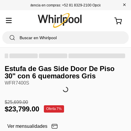
+
Asistencia en compras: +52 81 8329-2100 Opción 1
Estufa de Gas Side Door De Piso
30" con 6 quemadores Gris
WFR7400S
$
25
,
699
.
00
$
23
,
799
.
00
Oferta
7%
Ver mensualidades