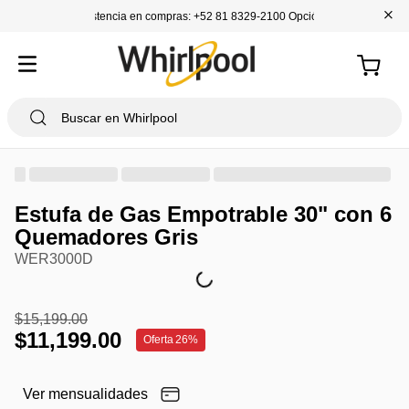
+
Asistencia en compras: +52 81 8329-2100 Opción 1
Estufa de Gas Empotrable 30" con 6
Quemadores Gris
WER3000D
$
15
,
199
.
00
$
11
,
199
.
00
Oferta
26%
Ver mensualidades