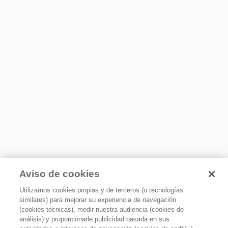
Mayor capacidad
Color de Perilla
Gris con acentos en cromo
Mayor capacidad y accesibilidad en el horno para preparar
cenas grandes y diferentes platillos al mismo tiempo.
Encendido de Horno
De Cerillo
Tipo de Control de Horno
Perillas
Control de Temperatura
Termogrados
Sistema de Cocción
Térmico
Sistema de Limpieza
Tecnología EverClean
Aviso de cookies
Capelo / Respaldo
Capelo de cristal templado
Utilizamos cookies propias y de terceros (o tecnologías
similares) para mejorar su experiencia de navegación
Cajón caliente del horno
(cookies técnicas), medir nuestra audiencia (cookies de
No
Door Stop System
análisis) y proporcionarle publicidad basada en sus