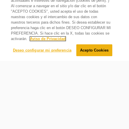
actividades e intereses de navegación (cookies de perfil). )
Número de Guías de Parrilla
Permite que la puerta Full Side door del horno se cierre de
Al comenzar a navegar en el sitio y/o dar clic en el botón
5
forma suave para mayor comodidad y facilidad
"ACEPTO COOKIES", usted acepta el uso de todas
Número de Parrillas Horno
nuestras cookies y el intercambio de sus datos con
Estufa de Gas Empotrable 30" con 6 Quemadores Gris
1
nuestros terceros para dichos fines. Si desea establecer su
$
15
,
199
.
00
preferencia haga clic en el botón DESEO CONFIGURAR MI
Luz Interior de Horno
$
11
,
199
.
00
Oferta
26%
PREFERENCIA. Si hace clic en la X, todas las cookies se
1
activarán.
Aviso de Privacidad
Tipo de Luz Interior de Horno
Agregar al carrito
Deseo configurar mi preferencia
Acepto Cookies
Incandescente
Color de Cubierta
Gris Acero
Material de Cubierta
Acero Inoxidable
Encendido de los Quemadores
Electrónico de 2 pasos
Material de Perillas
Perillas ergonómicas Push & Turn
Plástico
Controla con precisión los niveles de fuego que requieren
Tipo de Perilla
las preparaciones sólo con presionar y girar la perilla
Ergonómicas Push & Turn de una sola pieza