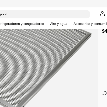
efrigeradores y congeladores
Aire y agua
Accesorios y consumi
$
GRI00
Fil
Lo sen
Avísame
Al regi
como re