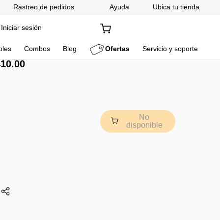
Rastreo de pedidos
Ayuda
Ubica tu tienda
Iniciar sesión
bles
Combos
Blog
Ofertas
Servicio y soporte
410
.
00
09219
tro de grasa para campana
No
disponible
timos, este producto está temporalmente agotado.
 cuando éste producto esté disponible:
Enviar
strarte aceptas la
Política de Privacidad
de Whirlpool, así
cibir notificaciones y publicidade.