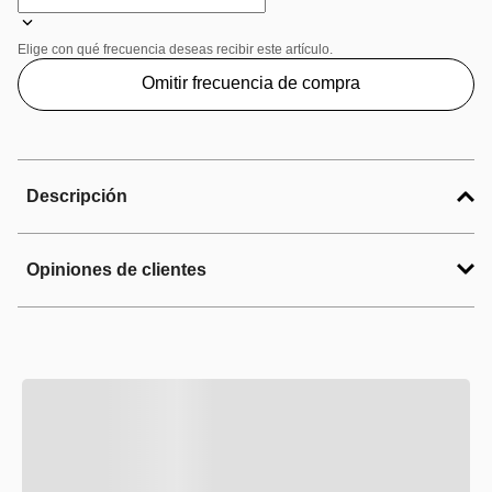
Elige con qué frecuencia deseas recibir este artículo.
Omitir frecuencia de compra
Descripción
Opiniones de clientes
Filtro de agua EveryDrop® 1 W10790813 para
refrigerador — Agua más limpia y segura para tu
hogar
Disfruta de agua más pura y de mejor sabor
directamente desde tu refrigerador con el filtro de
agua EveryDrop® 1 W10790813. Diseñado para
reducir hasta 28 tipos de contaminantes, incluyendo
plomo, pesticidas, productos farmacéuticos, parásitos
y químicos industriales, este filtro cuenta con
certificación NSF, garantizando un consumo de agua
más saludable y confiable.