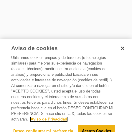
Aviso de cookies
Utilizamos cookies propias y de terceros (o tecnologías
similares) para mejorar su experiencia de navegación
(cookies técnicas), medir nuestra audiencia (cookies de
análisis) y proporcionarle publicidad basada en sus
actividades e intereses de navegación (cookies de perfil). )
Al comenzar a navegar en el sitio y/o dar clic en el botón
"ACEPTO COOKIES", usted acepta el uso de todas
nuestras cookies y el intercambio de sus datos con
nuestros terceros para dichos fines. Si desea establecer su
Filtro 1 Everydrop
preferencia haga clic en el botón DESEO CONFIGURAR MI
PREFERENCIA. Si hace clic en la X, todas las cookies se
$
999
.
00
activarán.
Aviso de Privacidad
Agregar al carrito
Deseo configurar mi preferencia
Acepto Cookies