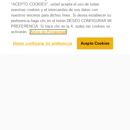
Garantía
"ACEPTO COOKIES", usted acepta el uso de todas
2 Niveladores al frente
Regular (1 año)
nuestras cookies y el intercambio de sus datos con
nuestros terceros para dichos fines. Si desea establecer su
Incluye
Frigobar 48 L / 2 pies cúbicos Rojo
2 patas niveladoras al frente para mayor soporte.
preferencia haga clic en el botón DESEO CONFIGURAR MI
Sí
Lo sentimos, este producto está temporalmente agotado.
PREFERENCIA. Si hace clic en la X, todas las cookies se
País de origen
Avísame cuando éste producto esté disponible:
activarán.
Aviso de Privacidad
China
Enviar
Deseo configurar mi preferencia
Acepto Cookies
Requerimientos eléctricos
Hz
60
Amps
1.5 A
Volts
127
Congelador interior
Compartimiento interior que funciona cómo congelador.