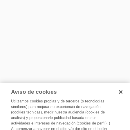
No
Alarma de Puerta
No
Parrilla de Alambrón
Sistema de Seguridad
Parrilla hecha de alambrón, ideal para el acómodo de tus
No
alimentos y bebidas.
Detalles
Material de Parrillas
Alambrón
Despachador de agua/ hielo
No
Aviso de cookies
Congelador Interno
Sí
Utilizamos cookies propias y de terceros (o tecnologías
similares) para mejorar su experiencia de navegación
(cookies técnicas), medir nuestra audiencia (cookies de
Certificaciones y otros
análisis) y proporcionarle publicidad basada en sus
actividades e intereses de navegación (cookies de perfil). )
Al comenzar a navegar en el sitio y/o dar clic en el botón