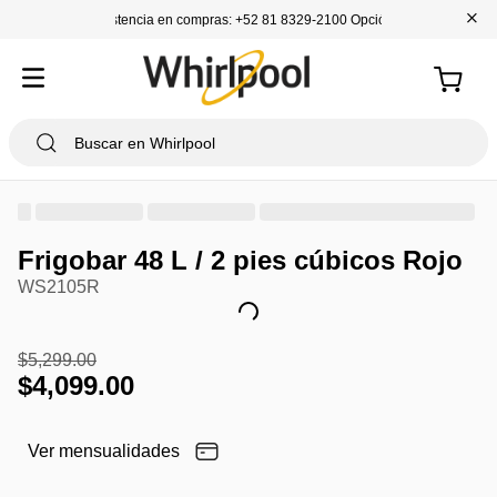
+
Asistencia en compras: +52 81 8329-2100 Opción 1
Frigobar 48 L / 2 pies cúbicos Rojo
WS2105R
$
5
,
299
.
00
$
4
,
099
.
00
Ver mensualidades