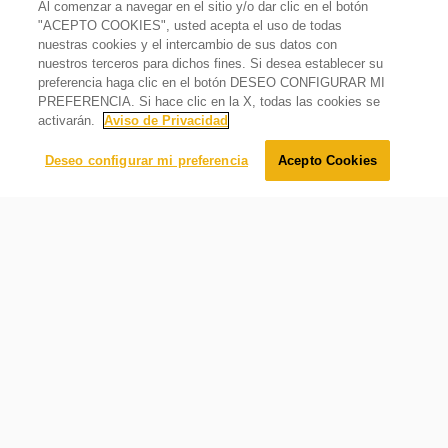
Al comenzar a navegar en el sitio y/o dar clic en el botón
1 año (todos los componentes)
"ACEPTO COOKIES", usted acepta el uso de todas
nuestras cookies y el intercambio de sus datos con
Incluye
Horno de microondas 0.7 pies cúbicos / 20 L Negro
nuestros terceros para dichos fines. Si desea establecer su
Si
$
2
,
349
.
00
preferencia haga clic en el botón DESEO CONFIGURAR MI
$
2
,
199
.
00
Oferta
6%
País de origen
PREFERENCIA. Si hace clic en la X, todas las cookies se
Galanz-Prov
activarán.
Aviso de Privacidad
Agregar al carrito
Deseo configurar mi preferencia
Acepto Cookies
Requerimientos eléctricos
Cocina con un solo botón
Hz
Preparar distintos platillos será rápido y sencillo con sus
60
12 funciones de auto cocción, no es necesario programar
el tiempo y la potencia, solo indica el tipo de comida y el
Volts
microondas hará el resto.
120
Watts
700