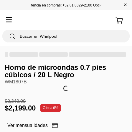
+
Asistencia en compras: +52 81 8329-2100 Opción 1
Horno de microondas 0.7 pies
cúbicos / 20 L Negro
WM1807B
$
2
,
349
.
00
$
2
,
199
.
00
Oferta
6%
Ver mensualidades