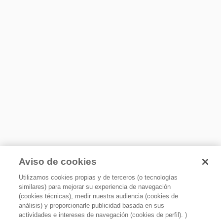
No
Detalles
Acabado de la cavidad
Recubrimiento protector de polvo
Convección
No
Plato giratorio
Función Eco
Sí
Funcion grill
Ahorra hasta 66% de energía.* * Ahorro energético cuando
No
el producto está en reposo. Porcentaje obtenido en prueba
realizada por Whirlpool en función Eco Standby de
Luz interior
Aviso de cookies
0.191W vs. reloj mostrado en display de 0.566W.
Sí
Utilizamos cookies propias y de terceros (o tecnologías
similares) para mejorar su experiencia de navegación
(cookies técnicas), medir nuestra audiencia (cookies de
Certificaciones y otros
análisis) y proporcionarle publicidad basada en sus
actividades e intereses de navegación (cookies de perfil). )
Garantía