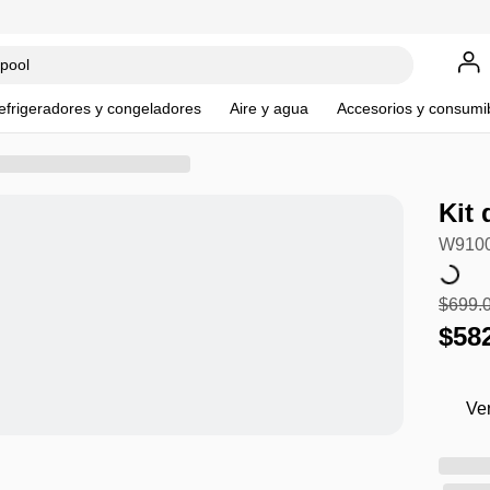
efrigeradores y congeladores
Aire y agua
Accesorios y consumi
Kit 
W9100
$
699
.
$
58
Ve