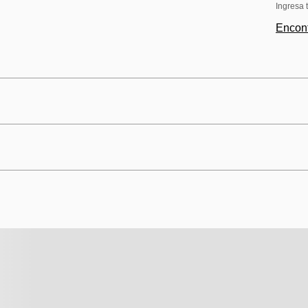
Ingresa 
Encont
 tu estufa con este kit de repuesto de perillas. Fáciles de instal
ciendo y funcionando cómo nuevo.
llas: