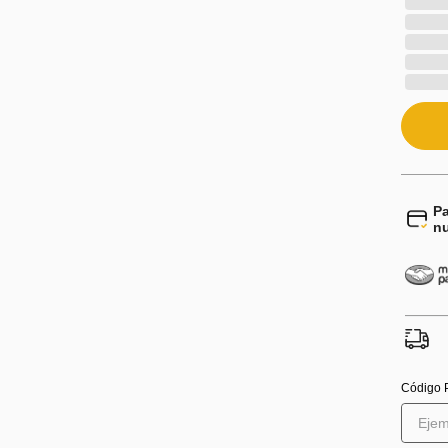
Pa
n
Código 