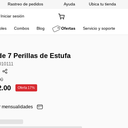
Rastreo de pedidos
Ayuda
Ubica tu tienda
Iniciar sesión
bles
Combos
Blog
Ofertas
Servicio y soporte
de 7 Perillas de Estufa
10111
00
2
.
00
Oferta
17%
r mensualidades