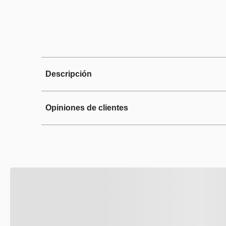
Descripción
Opiniones de clientes
Mantén el estilo y funcionalidad de
mantener tu electrodoméstico lu
Modelos que aplican al Kit de Peri
LWFR3100B | WFR3000S
LWFR3100Q | WFR3100B
LWFR3200D | WFR3200B
LWFR5000D | WFR3200D
WER2200D | WFR3300D
WFR3000B | WFR3400D
WFR3000D | WFR3400S