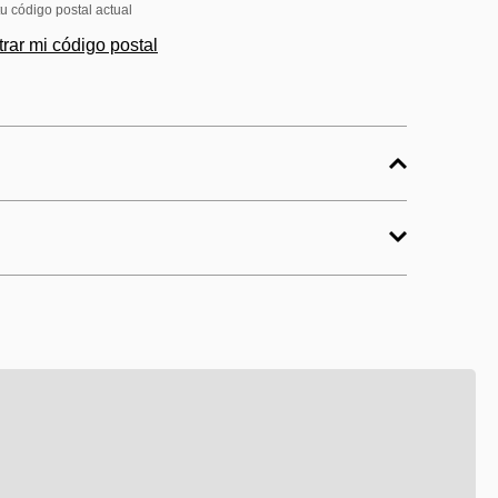
tu código postal actual
rar mi código postal
ar, son la solución perfecta para