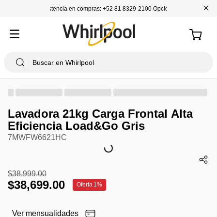
+
Asistencia en compras: +52 81 8329-2100 Opción 1
Lavadora 21kg Carga Frontal Alta
Eficiencia Load&Go Gris
7MWFW6621HC
$
38
,
999
.
00
$
38
,
699
.
00
Oferta
1%
Ver mensualidades