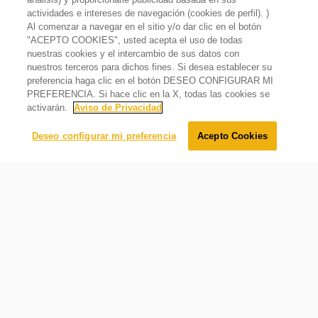
Mangueras
actividades e intereses de navegación (cookies de perfil). )
Quick Wash
Al comenzar a navegar en el sitio y/o dar clic en el botón
No incluye
"ACEPTO COOKIES", usted acepta el uso de todas
Instalación
Lavadora 21kg Carga Frontal Alta Eficiencia Load&Go
Ciclo rápido que permite tener una carga de prendas
nuestras cookies y el intercambio de sus datos con
Gris
pequeña limpias con resultados perfectos en menos
nuestros terceros para dichos fines. Si desea establecer su
País de origen
tiempo
$
38
,
999
.
00
preferencia haga clic en el botón DESEO CONFIGURAR MI
Estados Unidos
$
38
,
699
.
00
Oferta
1%
PREFERENCIA. Si hace clic en la X, todas las cookies se
activarán.
Aviso de Privacidad
Temperatura
Agregar al carrito
Deseo configurar mi preferencia
Acepto Cookies
Número de temperaturas de agua
5
Requerimientos eléctricos
Hz
60
Volts
127