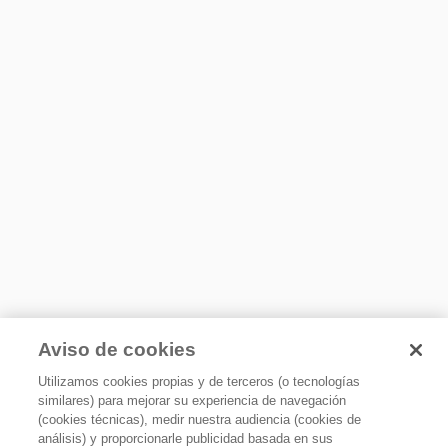
No
Sistema de seguridad
Bloqueo de tapa
Ciclos
Número de ciclos
12
Número de ciclos de enjuague
1
10 años de garantía
Certificaciones y otros
Las lavadoras con tecnología Xpert System cuentan con
Garantía
Aviso de cookies
10 años de garantía en el motor
1 año de garantía en todas sus piezas, componentes y
mano de obra.
Utilizamos cookies propias y de terceros (o tecnologías
similares) para mejorar su experiencia de navegación
Incluye
(cookies técnicas), medir nuestra audiencia (cookies de
Mangueras
análisis) y proporcionarle publicidad basada en sus