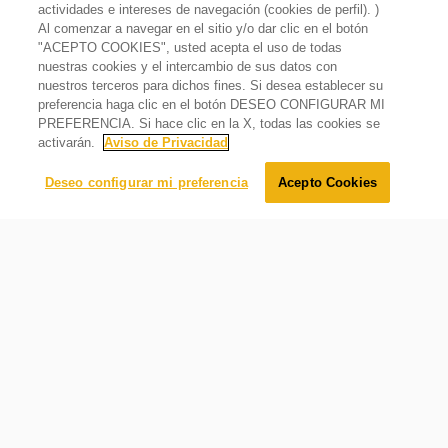
actividades e intereses de navegación (cookies de perfil). )
No incluye
Al comenzar a navegar en el sitio y/o dar clic en el botón
Instalación
"ACEPTO COOKIES", usted acepta el uso de todas
Lavadora 18kg Carga Superior Xpert System Blanca
nuestras cookies y el intercambio de sus datos con
País de origen
Agitador
nuestros terceros para dichos fines. Si desea establecer su
México
$
13
,
299
.
00
preferencia haga clic en el botón DESEO CONFIGURAR MI
$
7
,
999
.
00
Oferta
40%
PREFERENCIA. Si hace clic en la X, todas las cookies se
activarán.
Aviso de Privacidad
Temperatura
Agregar al carrito
Deseo configurar mi preferencia
Acepto Cookies
Número de temperaturas de agua
3
Gran Capacidad
Requerimientos eléctricos
Gran capacidad ideal para lavar en una sola carga: hasta
17 toallas, 20 jeans o 20 prendas en una carga mixta
Hz
60
Volts
127
Watts