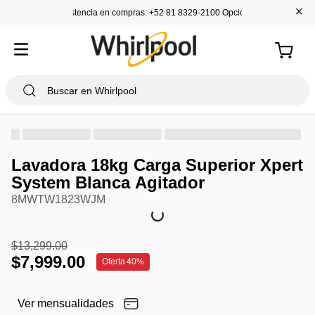
+
Asistencia en compras: +52 81 8329-2100 Opción 1
Lavadora 18kg Carga Superior Xpert
System Blanca Agitador
8MWTW1823WJM
$
13
,
299
.
00
$
7
,
999
.
00
Oferta
40%
Ver mensualidades