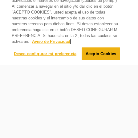
actividades e intereses de navegación (cookies de perfil). )
No incluye
Al comenzar a navegar en el sitio y/o dar clic en el botón
Instalación
"ACEPTO COOKIES", usted acepta el uso de todas
Xpert System
nuestras cookies y el intercambio de sus datos con
País de origen
Lavadora 20kg Carga Superior Blanca Agitador
nuestros terceros para dichos fines. Si desea establecer su
México
$
15
,
999
.
00
preferencia haga clic en el botón DESEO CONFIGURAR MI
Tecnología de ciclos expertos Blanco y Color para una
$
9
,
199
.
00
Oferta
43%
mejor remoción de manchas y mayor limpieza de la ropa
PREFERENCIA. Si hace clic en la X, todas las cookies se
activarán.
Aviso de Privacidad
Temperatura
Agregar al carrito
Deseo configurar mi preferencia
Acepto Cookies
Número de temperaturas de agua
3
Requerimientos eléctricos
Hz
60
Volts
127
Watts
730-995