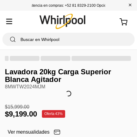
+
Asistencia en compras: +52 81 8329-2100 Opción 1
Lavadora 20kg Carga Superior
Blanca Agitador
8MWTW2024MJM
$
15
,
999
.
00
$
9
,
199
.
00
Oferta
43%
Ver mensualidades