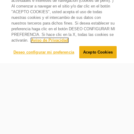
actividades e intereses de navegación (cookies de perfil). )
Al comenzar a navegar en el sitio y/o dar clic en el botón
Función Perfect Sleep
"ACEPTO COOKIES", usted acepta el uso de todas
nuestras cookies y el intercambio de sus datos con
Ajusta automáticamente la temperatura de acuerdo a la
nuestros terceros para dichos fines. Si desea establecer su
Minisplit Inverter 1 tonelada de 220v Frío/Calor Blanco
edad del usuario y las diferentes fases del sueño.
preferencia haga clic en el botón DESEO CONFIGURAR MI
Lo sentimos, este producto está temporalmente agotado.
PREFERENCIA. Si hace clic en la X, todas las cookies se
Avísame cuando éste producto esté disponible:
activarán.
Aviso de Privacidad
Enviar
Deseo configurar mi preferencia
Acepto Cookies
Tecnología Around You