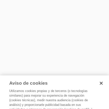
dependiendo el modelo, algunos modelos no incluyen esa
pieza.
Xpert Inverter, ahorro de hasta 60% de
Requerimientos eléctricos
energía
Hz
Ahorro de consumo energético gracias a su compresor de
60
alta eficiencia.
Volts
220
Watts
3260,4
Tecnología
Aviso de cookies
Utilizamos cookies propias y de terceros (o tecnologías
Conectividad
similares) para mejorar su experiencia de navegación
No
(cookies técnicas), medir nuestra audiencia (cookies de
análisis) y proporcionarle publicidad basada en sus