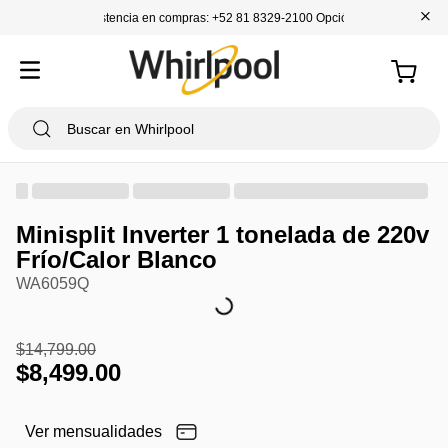
+
Asistencia en compras: +52 81 8329-2100 Opción 1
Minisplit Inverter 1 tonelada de 220v
Frío/Calor Blanco
WA6059Q
$
14
,
799
.
00
$
8
,
499
.
00
Ver mensualidades