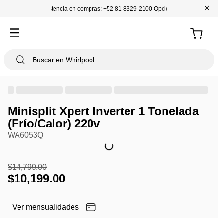
+
Asistencia en compras: +52 81 8329-2100 Opción 1
Minisplit Xpert Inverter 1 Tonelada
(Frío/Calor) 220v
WA6053Q
$
14
,
799
.
00
$
10
,
199
.
00
Ver mensualidades