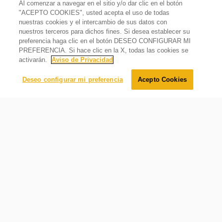
Requerimientos eléctricos
Al comenzar a navegar en el sitio y/o dar clic en el botón
"ACEPTO COOKIES", usted acepta el uso de todas
nuestras cookies y el intercambio de sus datos con
Hz
60 Hz
nuestros terceros para dichos fines. Si desea establecer su
Minisplit Xpert Inverter 1 Tonelada (Frío/Calor) 220v
preferencia haga clic en el botón DESEO CONFIGURAR MI
Lo sentimos, este producto está temporalmente agotado.
Amps
PREFERENCIA. Si hace clic en la X, todas las cookies se
6.5 Amps
Avísame cuando éste producto esté disponible:
activarán.
Aviso de Privacidad
Volts
Enviar
Deseo configurar mi preferencia
Acepto Cookies
220 V
Watts
3260.4 W
Tecnología Around U
Ajusta automáticamente la temperatura de acuerdo a la
edad del usuario y a las diferentes fases del sueño