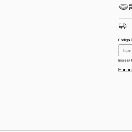
Código 
Ingresa 
Encont
n 5 Quemadores - Acero Inoxidable