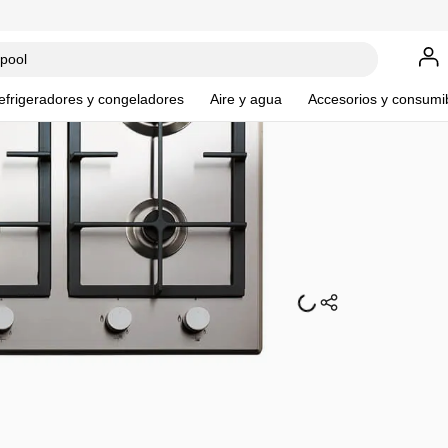
$
17
,
59
$
18
,
899
.
00
efrigeradores y congeladores
Aire y agua
Accesorios y consumi
Parr
Que
AKT95
$
18
,
8
$
17
,
Ve