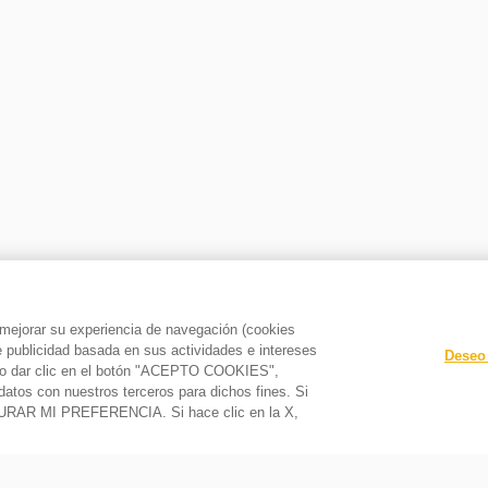
Acero Inoxidable iXelium
Electrónico
Quemador de gas
Hierro fundido
Hierro Fundido
a mejorar su experiencia de navegación (cookies
le publicidad basada en sus actividades e intereses
Deseo 
o y/o dar clic en el botón "ACEPTO COOKIES",
Satinado
datos con nuestros terceros para dichos fines. Si
GURAR MI PREFERENCIA. Si hace clic en la X,
Hierro fundido