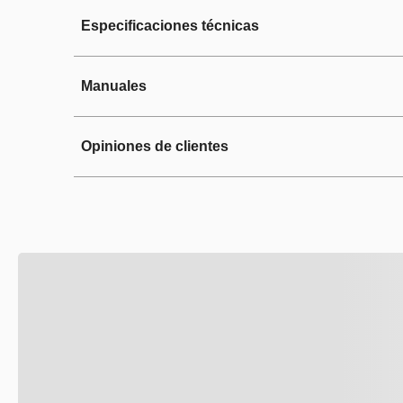
Esta parrilla de cocina (AKT950I
iXelium ayuda a mantener su brillo
Especificaciones técnicas
corte de gas y controles de peril
potencia: 1 Power™ Burner, 1 est
Principales funciones de la parril
Manuales
-Tecnología iXelium: Recubrimient
Exterior
-Quemador Power™ Burner: Acelera
-Encendido electrónico: Perillas 
Descarga información importante sobre este produc
Opiniones de clientes
-Parrillas de hierro fundido: Ofre
Color
-Quemador Rápido: Reduce el tie
La parrilla de acero inoxidable t
Material
excelente opción para quienes bu
esta parrilla.
*Si tienes gas LP, contáctanos p
Descripción
Subcategoria
Funcionamiento