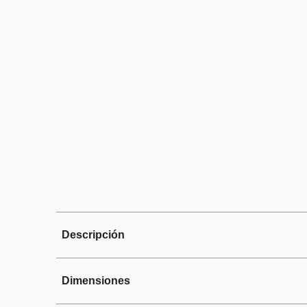
Descripción
Dimensiones
Parrilla de Gas Whirlpool 36" co