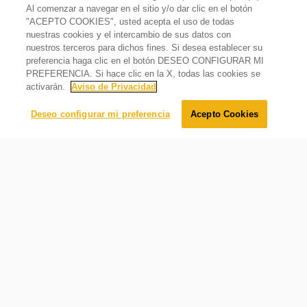
Al comenzar a navegar en el sitio y/o dar clic en el botón
Capacidad Declarada
11,3
"ACEPTO COOKIES", usted acepta el uso de todas
Refrigerador de 11 pies cúbicos Top Mount 2 puertas
nuestras cookies y el intercambio de sus datos con
Gris
nuestros terceros para dichos fines. Si desea establecer su
$
12
,
699
.
00
preferencia haga clic en el botón DESEO CONFIGURAR MI
Certificaciones y otros
$
9
,
499
.
00
Oferta
25%
PREFERENCIA. Si hace clic en la X, todas las cookies se
activarán.
Aviso de Privacidad
Garantía
Agregar al carrito
1 año en producto completo
Deseo configurar mi preferencia
Acepto Cookies
País de origen
México
Requerimientos eléctricos
Hz
Xpert Energy Saver
60
Ahorro energético superior. 3 tecnologías para una mejor
Volts
eficiencia en el consumo de energía del refrigerador
115 V