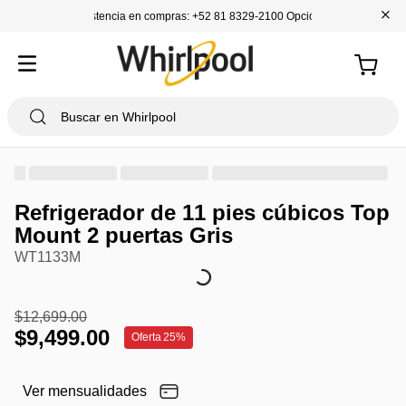
+
Asistencia en compras: +52 81 8329-2100 Opción 1
Refrigerador de 11 pies cúbicos Top
Mount 2 puertas Gris
WT1133M
$
12
,
699
.
00
$
9
,
499
.
00
Oferta
25%
Ver mensualidades