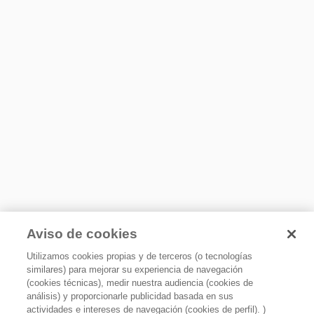
Características refrigerador
eficiente y pensado para tu día a día.
Disfruta organización, frescura y la calidad Whirlpool
Tipo de sistema
en cada uso.
Evaporador sencillo
Material de Parrillas
Cristal templado
Material de cajones
Plástico
Material de anaqueles
Plástico
Anaqueles ajustables para galones
Sí
Luz Interior
LED
Aviso de cookies
Tipo de Puerta
Utilizamos cookies propias y de terceros (o tecnologías
Abatible
similares) para mejorar su experiencia de navegación
10 años de garantía
(cookies técnicas), medir nuestra audiencia (cookies de
Control de Temperatura
análisis) y proporcionarle publicidad basada en sus
Manual
Compresor de alta eficiencia con 10 años de garantía
actividades e intereses de navegación (cookies de perfil). )