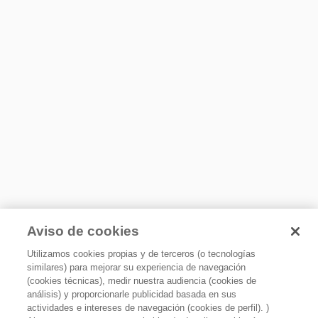
Tipo de sistema
Evaporador sencillo
Material de Parrillas
Cristal templado
Material de cajones
Plástico
Material de anaqueles
Xpert Energy Saver
Plástico
Ahorro energético superior. 3 tecnologías para una mejor
Anaqueles ajustables para galones
eficiencia en el consumo de energía del refrigerador
Sí
Luz Interior
LED
Aviso de cookies
Diseño de bisagra oculta en congelador
Sí
Utilizamos cookies propias y de terceros (o tecnologías
similares) para mejorar su experiencia de navegación
Capacidad Declarada
(cookies técnicas), medir nuestra audiencia (cookies de
13
análisis) y proporcionarle publicidad basada en sus
actividades e intereses de navegación (cookies de perfil). )