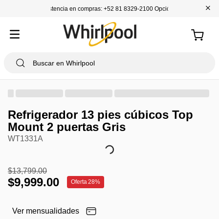
+
Asistencia en compras: +52 81 8329-2100 Opción 1
Refrigerador 13 pies cúbicos Top
Mount 2 puertas Gris
WT1331A
$
13
,
799
.
00
$
9
,
999
.
00
Oferta
28%
Ver mensualidades