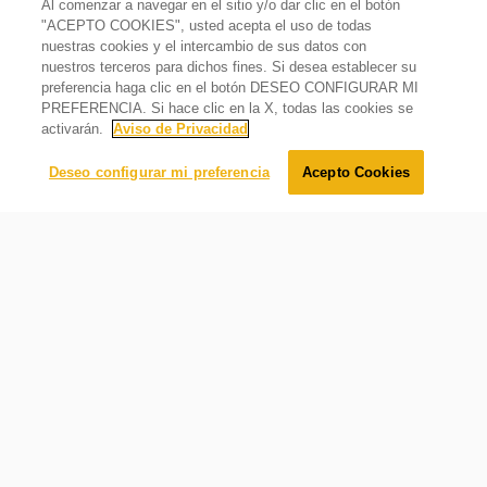
Al comenzar a navegar en el sitio y/o dar clic en el botón
Certificaciones y otros
"ACEPTO COOKIES", usted acepta el uso de todas
nuestras cookies y el intercambio de sus datos con
Refrigerador 13 pies cúbicos Top Mount 2 puertas Gris
nuestros terceros para dichos fines. Si desea establecer su
Garantía
$
13
,
799
.
00
preferencia haga clic en el botón DESEO CONFIGURAR MI
1 año en producto completo
$
9
,
999
.
00
Oferta
28%
PREFERENCIA. Si hace clic en la X, todas las cookies se
País de origen
activarán.
Aviso de Privacidad
México
10 años de garantía
Agregar al carrito
Deseo configurar mi preferencia
Acepto Cookies
Compresor de alta eficiencia con 10 años de garantía
Requerimientos eléctricos
Hz
60
Volts
115