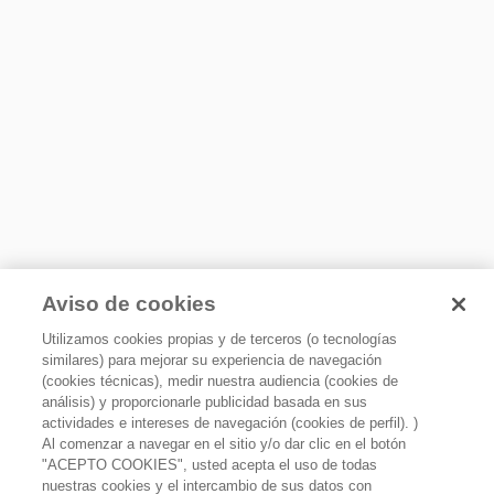
ofrecen una mayor flexibilidad en la organización.
Ventajas competitivas
Whirlpool, 3 Door, 36", CD, 69", FC Ice Maker(Standard Ice)
external water , white
Tipo de Dispensadores
Exterior de hielo y agua
Características refrigerador
Tipo de sistema
Evaporador sencillo
Material de Parrillas
Aviso de cookies
Cristal templado
Utilizamos cookies propias y de terceros (o tecnologías
Material de cajones
Dispensador de agua y hielo en la puerta
similares) para mejorar su experiencia de navegación
Plástico
(cookies técnicas), medir nuestra audiencia (cookies de
Obtén agua filtrada y hielo desde el dispensador. Cuenta
análisis) y proporcionarle publicidad basada en sus
Material de anaqueles
con un depósito removible en el interior de la puerta que
actividades e intereses de navegación (cookies de perfil). )
Plástico
produce y almacena hasta 1.8 kg de hielo..
Al comenzar a navegar en el sitio y/o dar clic en el botón
Anaqueles ajustables para galones
"ACEPTO COOKIES", usted acepta el uso de todas
Refrigerador 30 pies French Door Xpert Inverter con
Sí
nuestras cookies y el intercambio de sus datos con
Dual Ice Maker