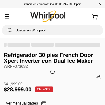
+
Asistencia en compras: +52 81 8329-2100 Opción 1
Refrigerador 30 pies French Door
Xpert Inverter con Dual Ice Maker
WRFF3736SZ
$
41
,
999
.
00
$
28
,
999
.
00
Oferta
31%
Ver mensualidades