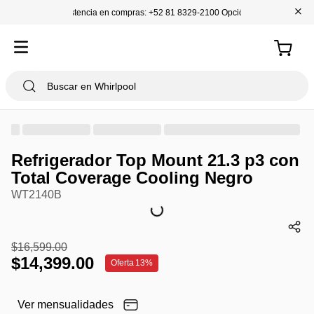
+
Asistencia en compras: +52 81 8329-2100 Opción 1
Refrigerador Top Mount 21.3 p3 con
Total Coverage Cooling Negro
WT2140B
$
16
,
599
.
00
$
14
,
399
.
00
Oferta
13%
Ver mensualidades