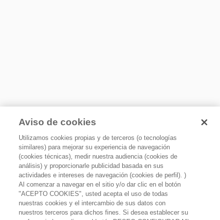
Tipo de sistema
Evaporador sencillo
Material de Parrillas
Cristal templado
Material de cajones
Plástico
Material de anaqueles
Plástico
Aviso de cookies
Anaqueles ajustables para galones
Sí
Utilizamos cookies propias y de terceros (o tecnologías
Luz Interior
similares) para mejorar su experiencia de navegación
LED
(cookies técnicas), medir nuestra audiencia (cookies de
análisis) y proporcionarle publicidad basada en sus
Torre de Aire
actividades e intereses de navegación (cookies de perfil). )
Sí
Al comenzar a navegar en el sitio y/o dar clic en el botón
"ACEPTO COOKIES", usted acepta el uso de todas
Refrigerador Top Mount 21.3 p3 con Total Coverage
Diseño de bisagra oculta en congelador
nuestras cookies y el intercambio de sus datos con
Cooling Negro
No
nuestros terceros para dichos fines. Si desea establecer su