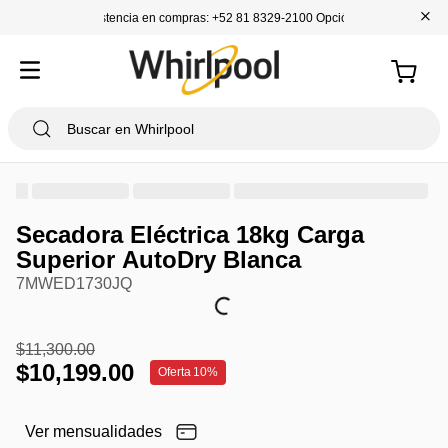
+
Asistencia en compras: +52 81 8329-2100 Opción 1
Secadora Eléctrica 18kg Carga
Superior AutoDry Blanca
7MWED1730JQ
$
11
,
300
.
00
$
10
,
199
.
00
Oferta
10%
Ver mensualidades