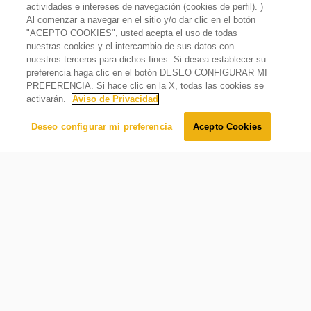
voluminosas como edredones, con un mayor cuidado de
actividades e intereses de navegación (cookies de perfil). )
la ropa.
Al comenzar a navegar en el sitio y/o dar clic en el botón
"ACEPTO COOKIES", usted acepta el uso de todas
Temperatura
nuestras cookies y el intercambio de sus datos con
Secadora Eléctrica 18kg Carga Superior AutoDry Blanca
nuestros terceros para dichos fines. Si desea establecer su
$
11
,
300
.
00
preferencia haga clic en el botón DESEO CONFIGURAR MI
Número de temperaturas
$
10
,
199
.
00
Oferta
10%
PREFERENCIA. Si hace clic en la X, todas las cookies se
4
activarán.
Aviso de Privacidad
Agregar al carrito
Deseo configurar mi preferencia
Acepto Cookies
Requerimientos eléctricos
Hz
60
Amps
26 - 30
Volts
220 - 240
Alarma de fin de ciclo
Siempre sabrás cuándo terminó el ciclo de secado. Este
Niveles de secado
tono te recuerda cuándo es el momento de sacar la ropa