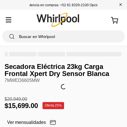
+
Asistencia en compras: +52 81 8329-2100 Opción 1
Secadora Eléctrica 23kg Carga
Frontal Xpert Dry Sensor Blanca
7MWED6605MW
$
20
,
949
.
00
$
15
,
699
.
00
Oferta
25%
Ver mensualidades