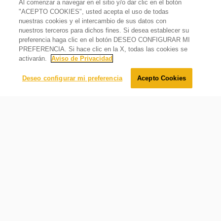
Al comenzar a navegar en el sitio y/o dar clic en el botón
de garantía de fábrica
"ACEPTO COOKIES", usted acepta el uso de todas
Secadora Eléctrica 23kg Carga Frontal Xpert Dry Sensor
No incluye
nuestras cookies y el intercambio de sus datos con
Blanca
Por seguridad del usuario, el cable de corriente no está
nuestros terceros para dichos fines. Si desea establecer su
incluído dentro del empaque. Solicita tu cable y tu
$
20
,
949
.
00
preferencia haga clic en el botón DESEO CONFIGURAR MI
instalación con Servicio Técnico Whirlpool
$
15
,
699
.
00
Oferta
25%
PREFERENCIA. Si hace clic en la X, todas las cookies se
activarán.
Aviso de Privacidad
País de origen
Estados Unidos
Agregar al carrito
Deseo configurar mi preferencia
Acepto Cookies
Temperatura
Advanced Moisture Sensing
Número de temperaturas
3 sensores que detectan la humedad y temperatura,
5
adapta los tiempos de secado, ayuda a prevenir daños en
la ropa
Requerimientos eléctricos
Hz
60
Amps