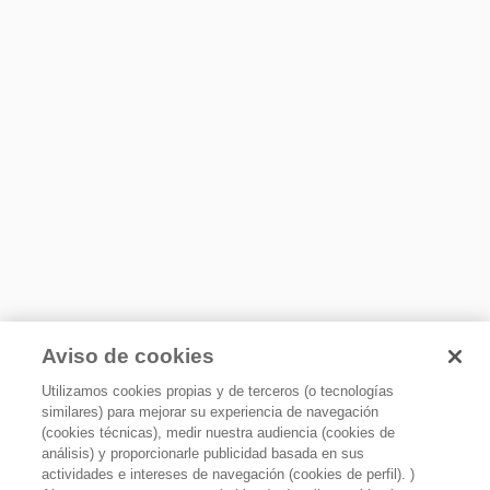
Panel frontal
Tipo de controles
Controles touch
Tipo de panel electrónico
Digital
Idioma del panel
Inglés
Control de temperatura automático (sensor)
Sí
Opción Wrinkle Shield
Certificaciones y otros
Previene arrugas en la ropa con movimientos intermitentes
Aviso de cookies
después de terminar el ciclo de secado utilizando vapor
Garantía
1 año de garantía en todas sus piezas, componentes y
Utilizamos cookies propias y de terceros (o tecnologías
mano de obra y 10 años de garantía en el motor y 10 años
similares) para mejorar su experiencia de navegación
de garantía en el motor.
(cookies técnicas), medir nuestra audiencia (cookies de
análisis) y proporcionarle publicidad basada en sus
Incluye
actividades e intereses de navegación (cookies de perfil). )
La instalación del cable no tiene costo durante el primer año