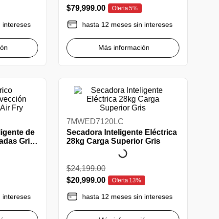
$
79
,
999
.
00
Oferta
5%
 intereses
hasta 12 meses sin intereses
ión
Más información
7MWED7120LC
ligente de
Secadora Inteligente Eléctrica
adas Gris
28kg Carga Superior Gris
$
24
,
199
.
00
$
20
,
999
.
00
Oferta
13%
 intereses
hasta 12 meses sin intereses