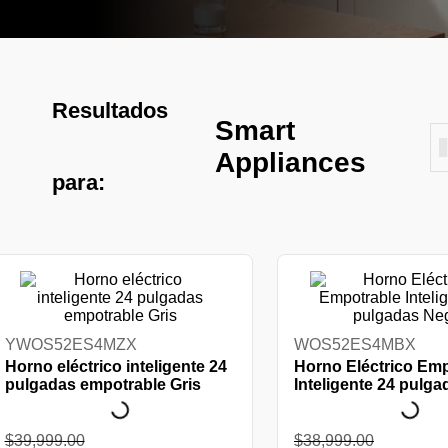
Resultados
Smart
Appliances
para:
YWOS52ES4MZX
WOS52ES4MBX
Horno eléctrico inteligente 24
Horno Eléctrico Em
pulgadas empotrable Gris
Inteligente 24 pulg
$
39
,
999
.
00
$
38
,
999
.
00