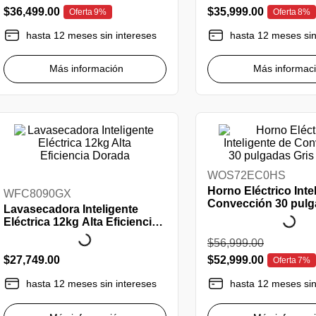
$
36
,
499
.
00
$
35
,
999
.
00
Oferta
9%
Oferta
8%
hasta 12 meses sin intereses
hasta 12 meses sin
Más información
Más informac
WOS72EC0HS
Horno Eléctrico Inte
WFC8090GX
Convección 30 pulg
Lavasecadora Inteligente
Air Fry
Eléctrica 12kg Alta Eficiencia
Dorada
$
56
,
999
.
00
$
27
,
749
.
00
$
52
,
999
.
00
Oferta
7%
hasta 12 meses sin intereses
hasta 12 meses sin