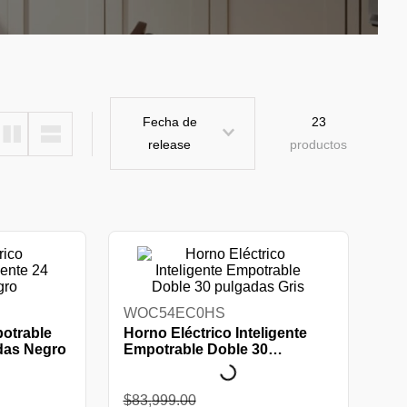
Fecha de
23
release
productos
WOC54EC0HS
potrable
Horno Eléctrico Inteligente
adas Negro
Empotrable Doble 30
pulgadas Gris
$
83
,
999
.
00