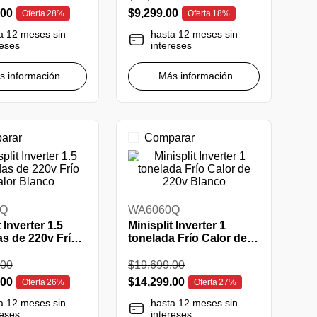
00
$
9
,
299
.
00
Oferta
28%
Oferta
18%
a 12 meses sin
hasta 12 meses sin
reses
intereses
s información
Más información
arar
Comparar
0Q
WA6060Q
 Inverter 1.5
Minisplit Inverter 1
as de 220v Frío
tonelada Frío Calor de
lanco
220v Blanco
00
$
19
,
699
.
00
00
$
14
,
299
.
00
Oferta
26%
Oferta
27%
a 12 meses sin
hasta 12 meses sin
reses
intereses