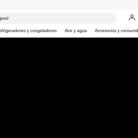
efrigeradores y congeladores
Aire y agua
Accesorios y consumi