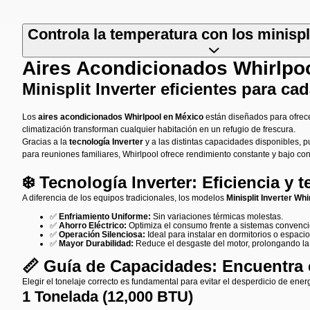
Controla la temperatura con los minispl
Aires Acondicionados Whirlpo
Minisplit Inverter eficientes para ca
Los
aires acondicionados Whirlpool en México
están diseñados para ofrecer
climatización transforman cualquier habitación en un refugio de frescura.
Gracias a la
tecnología Inverter
y a las distintas capacidades disponibles,
para reuniones familiares, Whirlpool ofrece rendimiento constante y bajo c
❄️ Tecnología Inverter: Eficiencia y 
A diferencia de los equipos tradicionales, los modelos
Minisplit Inverter Whi
✅
Enfriamiento Uniforme:
Sin variaciones térmicas molestas.
✅
Ahorro Eléctrico:
Optimiza el consumo frente a sistemas convencio
✅
Operación Silenciosa:
Ideal para instalar en dormitorios o espacio
✅
Mayor Durabilidad:
Reduce el desgaste del motor, prolongando la v
📏 Guía de Capacidades: Encuentra e
Elegir el tonelaje correcto es fundamental para evitar el desperdicio de ener
1 Tonelada (12,000 BTU)