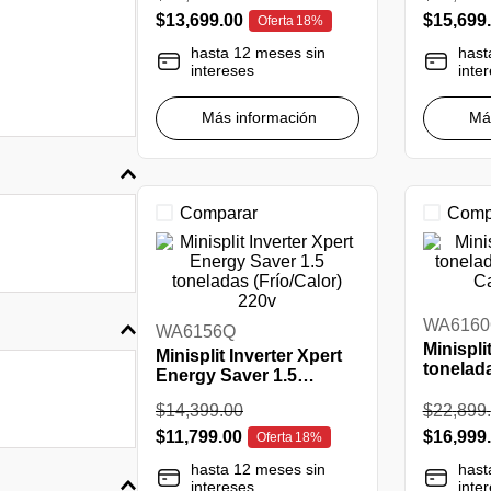
$
13
,
699
.
00
$
15
,
699
.
Oferta
18%
hasta 12 meses sin
hast
intereses
inte
Más información
Má
Comparar
Comp
WA616
WA6156Q
Minisplit
Minisplit Inverter Xpert
tonelad
Energy Saver 1.5
Calor B
toneladas (Frío/Calor)
$
14
,
399
.
00
$
22
,
899
.
220v
$
11
,
799
.
00
$
16
,
999
.
Oferta
18%
hasta 12 meses sin
hast
intereses
inte