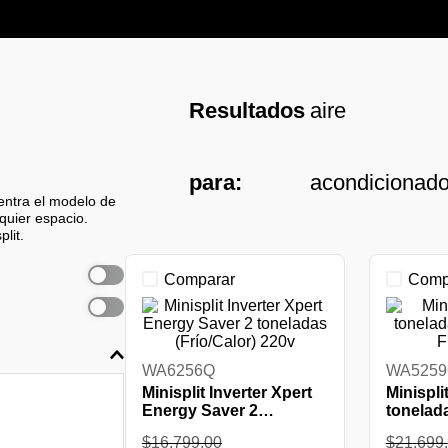
Resultados
aire
para:
acondicionad
entra el modelo de
quier espacio.
lit.
Comparar
Comp
WA6256Q
WA525
Minisplit Inverter Xpert
Minisplit
Energy Saver 2
tonelad
toneladas (Frío/Calor)
Frío Bl
$
16
,
799
.
00
$
21
,
699
.
220v