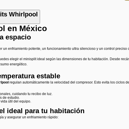
its Whirlpool
ol en México
da espacio
 un enfriamiento potente, un funcionamiento ultra silencioso y un control preciso d
 puedes elegir el minisplit ideal según las dimensiones de tu habitación. Desde 
onsumo energético.
temperatura estable
rlpool
regulan automáticamente la velocidad del compresor. Esto evita los ciclos 
nales, cuidando tu recibo de luz.
s de estudio.
ida útil del equipo.
l ideal para tu habitación
gía y asegurar un enfriamiento rápido: