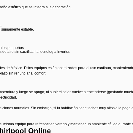
eño estético que se integra a la decoración.
.
ra sumamente estable.
iales pequeños.
 aire sin sacrificar la tecnología Inverter.
es de México. Estos equipos están optimizados para el uso continuo, manteniendo u
lazo sin renunciar al confort.
mperatura y luego se apaga; al subir el calor, vuelve a encenderse (gastando much
ectricidad.
nes normales. Sin embargo, si tu habitación tiene techos muy altos o le pega el s
l mismo equipo para refrescar en verano y mantener un ambiente cálido durante el
irlpool Online