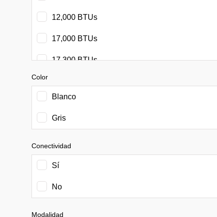
12,000 BTUs
17,000 BTUs
17,300 BTUs
Color
18,000 BTUs
Blanco
22,000 BTUs
Gris
24,000 BTUs
36,000 BTUs
Conectividad
Sí
11,430 BTUs
No
Modalidad