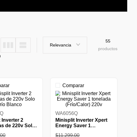
55
Relevancia
productos
o
arar
Comparar
9Q
WA6056Q
 Inverter 2
Minisplit Inverter Xpert
as de 220v Solo
Energy Saver 1
anco
tonelada (Frío/Calor)
00
$
11
,
299
.
00
220v