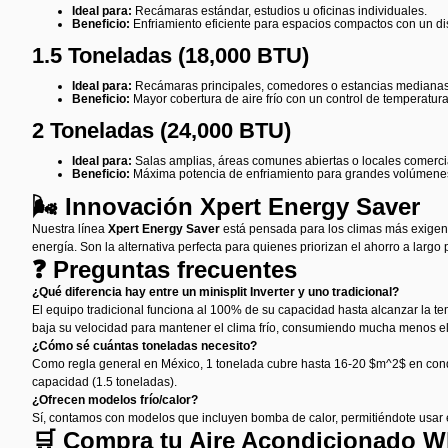
Ideal para:
Recámaras estándar, estudios u oficinas individuales.
Beneficio:
Enfriamiento eficiente para espacios compactos con un dis
1.5 Toneladas (18,000 BTU)
Ideal para:
Recámaras principales, comedores o estancias medianas
Beneficio:
Mayor cobertura de aire frío con un control de temperatu
2 Toneladas (24,000 BTU)
Ideal para:
Salas amplias, áreas comunes abiertas o locales comerc
Beneficio:
Máxima potencia de enfriamiento para grandes volúmenes de
🌬️ Innovación Xpert Energy Saver
Nuestra línea
Xpert Energy Saver
está pensada para los climas más exigent
energía. Son la alternativa perfecta para quienes priorizan el ahorro a largo p
❓ Preguntas frecuentes
¿Qué diferencia hay entre un minisplit Inverter y uno tradicional?
El equipo tradicional funciona al 100% de su capacidad hasta alcanzar la te
baja su velocidad para mantener el clima frío, consumiendo mucha menos el
¿Cómo sé cuántas toneladas necesito?
Como regla general en México, 1 tonelada cubre hasta 16-20 $m^2$ en condicio
capacidad (1.5 toneladas).
¿Ofrecen modelos frío/calor?
Sí, contamos con modelos que incluyen bomba de calor, permitiéndote usar e
🛒 Compra tu Aire Acondicionado Wh