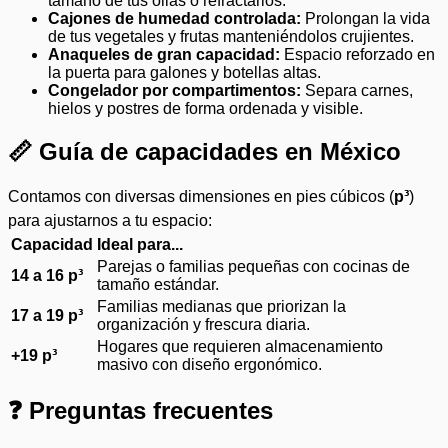
tamaño de tus ollas o refractarios.
Cajones de humedad controlada:
Prolongan la vida
de tus vegetales y frutas manteniéndolos crujientes.
Anaqueles de gran capacidad:
Espacio reforzado en
la puerta para galones y botellas altas.
Congelador por compartimentos:
Separa carnes,
hielos y postres de forma ordenada y visible.
📏 Guía de capacidades en México
Contamos con diversas dimensiones en pies cúbicos (
p³
)
para ajustarnos a tu espacio:
Capacidad
Ideal para...
Parejas o familias pequeñas con cocinas de
14 a 16 p³
tamaño estándar.
Familias medianas que priorizan la
17 a 19 p³
organización y frescura diaria.
Hogares que requieren almacenamiento
+19 p³
masivo con diseño ergonómico.
❓ Preguntas frecuentes