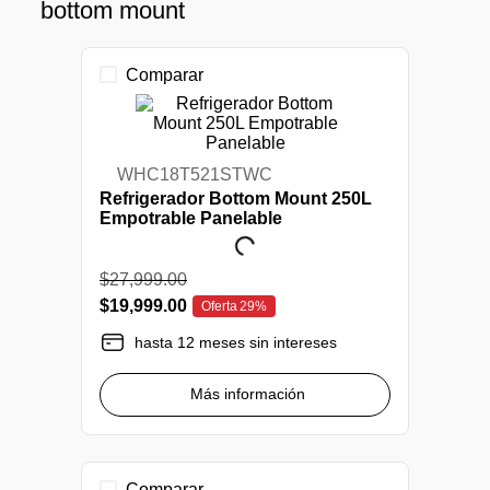
bottom mount
Comparar
WHC18T521STWC
Refrigerador Bottom Mount 250L
Empotrable Panelable
$
27
,
999
.
00
$
19
,
999
.
00
Oferta
29%
hasta 12 meses sin intereses
Más información
Comparar